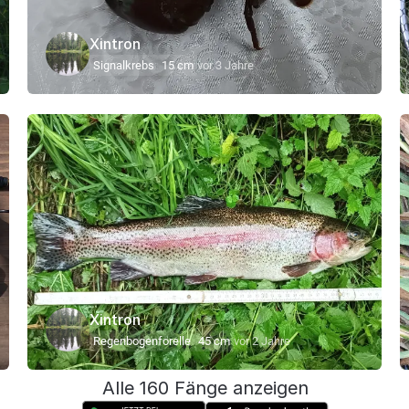
Xintron
Signalkrebs
15 cm
vor 3 Jahre
Xintron
Regenbogenforelle
45 cm
vor 2 Jahre
Alle 160 Fänge anzeigen