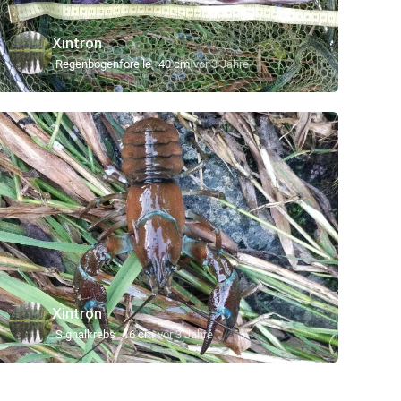
Xintron
Regenbogenforelle
40 cm
vor 3 Jahre
Xintron
Signalkrebs
16 cm
vor 3 Jahre