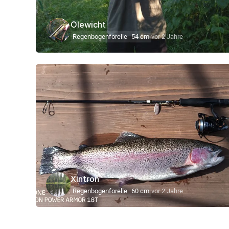
Olewicht
Regenbogenforelle
54 cm
vor 2 Jahre
Xintron
Regenbogenforelle
60 cm
vor 2 Jahre