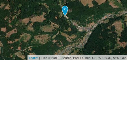
Leaflet
| Tiles © Esri — Source: Esri, i-cubed, USDA, USGS, AEX, Ge