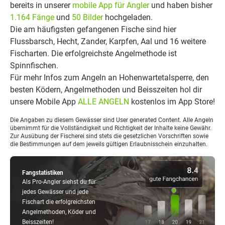
bereits in unserer
mobile App für Angler
und haben bisher
1.164 Fänge
und
50 Bilder
hochgeladen.
Die am häufigsten gefangenen Fische sind hier
Flussbarsch, Hecht, Zander, Karpfen, Aal und 16 weitere
Fischarten. Die erfolgreichste Angelmethode ist
Spinnfischen.
Für mehr Infos zum Angeln an Hohenwartetalsperre, den
besten Ködern, Angelmethoden und Beisszeiten hol dir
unsere Mobile App
ALLE ANGELN
kostenlos im App Store!
Die Angaben zu diesem Gewässer sind User generated Content. Alle Angeln
übernimmt für die Vollständigkeit und Richtigkeit der Inhalte keine Gewähr.
Zur Ausübung der Fischerei sind stets die gesetzlichen Vorschriften sowie
die Bestimmungen auf dem jeweils gültigen Erlaubnisschein einzuhalten.
Fangstatistiken
Als Pro-Angler siehst du für
jedes Gewässer und jede
Fischart die erfolgreichsten
Angelmethoden, Köder und
Beisszeiten!