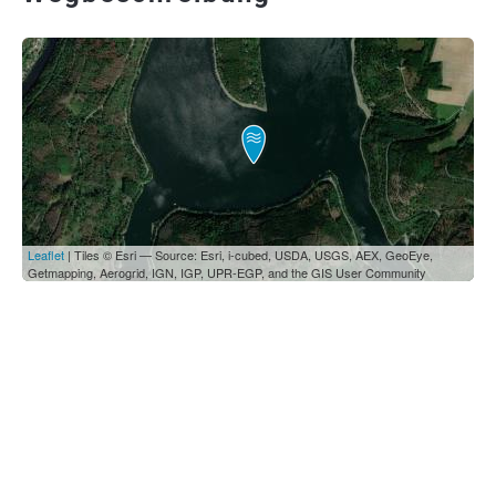
Leaflet
| Tiles © Esri — Source: Esri, i-cubed, USDA, USGS, AEX, GeoEye,
Getmapping, Aerogrid, IGN, IGP, UPR-EGP, and the GIS User Community