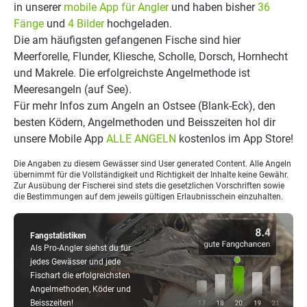
in unserer
mobile App für Angler
und haben bisher
36
Fänge
und
4 Bilder
hochgeladen.
Die am häufigsten gefangenen Fische sind hier
Meerforelle, Flunder, Kliesche, Scholle, Dorsch, Hornhecht
und Makrele. Die erfolgreichste Angelmethode ist
Meeresangeln (auf See).
Für mehr Infos zum Angeln an Ostsee (Blank-Eck), den
besten Ködern, Angelmethoden und Beisszeiten hol dir
unsere Mobile App
ALLE ANGELN
kostenlos im App Store!
Die Angaben zu diesem Gewässer sind User generated Content. Alle Angeln
übernimmt für die Vollständigkeit und Richtigkeit der Inhalte keine Gewähr.
Zur Ausübung der Fischerei sind stets die gesetzlichen Vorschriften sowie
die Bestimmungen auf dem jeweils gültigen Erlaubnisschein einzuhalten.
Fangstatistiken
Als Pro-Angler siehst du für
jedes Gewässer und jede
Fischart die erfolgreichsten
Angelmethoden, Köder und
Beisszeiten!