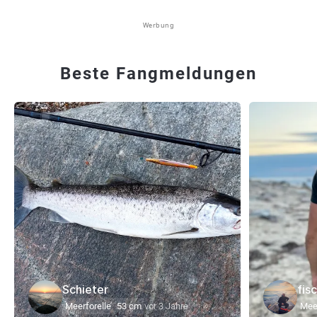
Werbung
Beste Fangmeldungen
Schieter
fis
Meerforelle
53 cm
vor 3 Jahre
Meer