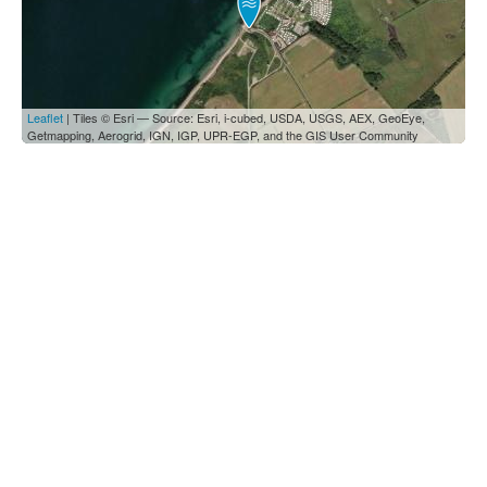
Leaflet
| Tiles © Esri — Source: Esri, i-cubed, USDA, USGS, AEX, GeoEye,
Getmapping, Aerogrid, IGN, IGP, UPR-EGP, and the GIS User Community