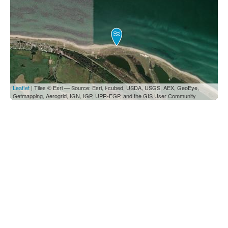
Leaflet
| Tiles © Esri — Source: Esri, i-cubed, USDA, USGS, AEX, GeoEye,
Getmapping, Aerogrid, IGN, IGP, UPR-EGP, and the GIS User Community