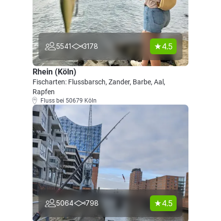
4.5
5541
3178
Rhein (Köln)
Fischarten: Flussbarsch, Zander, Barbe, Aal,
Rapfen
Fluss bei 50679 Köln
4.5
5064
798