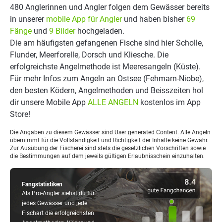
480 Anglerinnen und Angler folgen dem Gewässer bereits
in unserer
mobile App für Angler
und haben bisher
69
Fänge
und
9 Bilder
hochgeladen.
Die am häufigsten gefangenen Fische sind hier Scholle,
Flunder, Meerforelle, Dorsch und Kliesche. Die
erfolgreichste Angelmethode ist Meeresangeln (Küste).
Für mehr Infos zum Angeln an Ostsee (Fehmarn-Niobe),
den besten Ködern, Angelmethoden und Beisszeiten hol
dir unsere Mobile App
ALLE ANGELN
kostenlos im App
Store!
Die Angaben zu diesem Gewässer sind User generated Content. Alle Angeln
übernimmt für die Vollständigkeit und Richtigkeit der Inhalte keine Gewähr.
Zur Ausübung der Fischerei sind stets die gesetzlichen Vorschriften sowie
die Bestimmungen auf dem jeweils gültigen Erlaubnisschein einzuhalten.
Fangstatistiken
Als Pro-Angler siehst du für
jedes Gewässer und jede
Fischart die erfolgreichsten