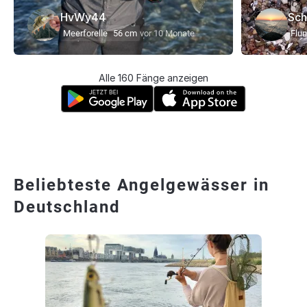
HvWy44
Sch
Meerforelle
56 cm
vor 10 Monate
Flun
Alle 160 Fänge anzeigen
Beliebteste Angelgewässer in
Deutschland