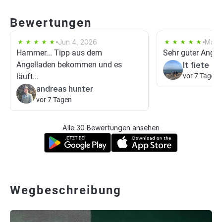
Bewertungen
Jun 4, 2026
May 
Hammer... Tipp aus dem
Sehr guter Angel
Angelladen bekommen und es
lt fiete
läuft...
vor 7 Tagen
andreas hunter
vor 7 Tagen
Alle 30 Bewertungen ansehen
Wegbeschreibung