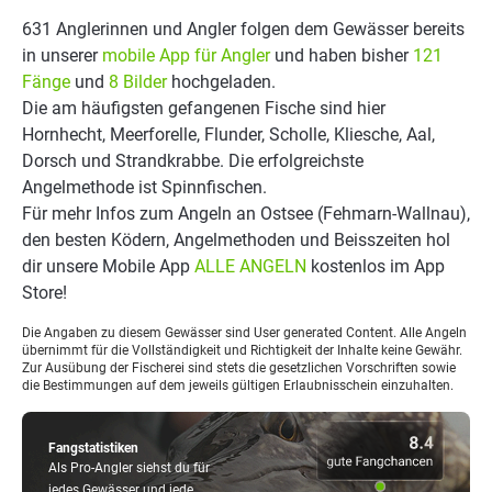
631 Anglerinnen und Angler folgen dem Gewässer bereits
in unserer
mobile App für Angler
und haben bisher
121
Fänge
und
8 Bilder
hochgeladen.
Die am häufigsten gefangenen Fische sind hier
Hornhecht, Meerforelle, Flunder, Scholle, Kliesche, Aal,
Dorsch und Strandkrabbe. Die erfolgreichste
Angelmethode ist Spinnfischen.
Für mehr Infos zum Angeln an Ostsee (Fehmarn-Wallnau),
den besten Ködern, Angelmethoden und Beisszeiten hol
dir unsere Mobile App
ALLE ANGELN
kostenlos im App
Store!
Die Angaben zu diesem Gewässer sind User generated Content. Alle Angeln
übernimmt für die Vollständigkeit und Richtigkeit der Inhalte keine Gewähr.
Zur Ausübung der Fischerei sind stets die gesetzlichen Vorschriften sowie
die Bestimmungen auf dem jeweils gültigen Erlaubnisschein einzuhalten.
Fangstatistiken
Als Pro-Angler siehst du für
jedes Gewässer und jede