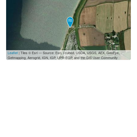
Leaflet
| Tiles © Esri — Source: Esri, i-cubed, USDA, USGS, AEX, GeoEye,
Getmapping, Aerogrid, IGN, IGP, UPR-EGP, and the GIS User Community