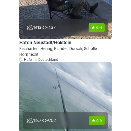
4.6
1413
437
Hafen Neustadt/Holstein
Fischarten: Hering, Flunder, Dorsch, Scholle,
Hornhecht
Hafen in Deutschland
4.5
1187
202