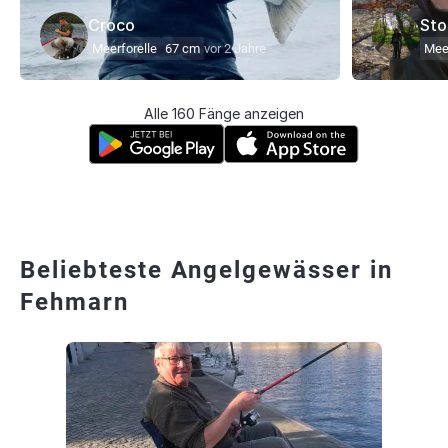
Croco
Sto
Meerforelle
67 cm
vor 2 Jahre
Meer
Alle 160 Fänge anzeigen
Beliebteste Angelgewässer in
Fehmarn