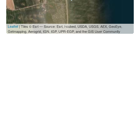
Leaflet
| Tiles © Esri — Source: Esri, i-cubed, USDA, USGS, AEX, GeoEye,
Getmapping, Aerogrid, IGN, IGP, UPR-EGP, and the GIS User Community