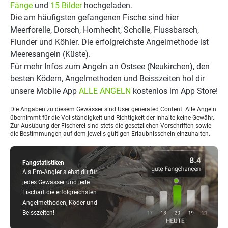
Fänge
und
15 Bilder
hochgeladen.
Die am häufigsten gefangenen Fische sind hier
Meerforelle, Dorsch, Hornhecht, Scholle, Flussbarsch,
Flunder und Köhler. Die erfolgreichste Angelmethode ist
Meeresangeln (Küste).
Für mehr Infos zum Angeln an Ostsee (Neukirchen), den
besten Ködern, Angelmethoden und Beisszeiten hol dir
unsere Mobile App
ALLE ANGELN
kostenlos im App Store!
Die Angaben zu diesem Gewässer sind User generated Content. Alle Angeln
übernimmt für die Vollständigkeit und Richtigkeit der Inhalte keine Gewähr.
Zur Ausübung der Fischerei sind stets die gesetzlichen Vorschriften sowie
die Bestimmungen auf dem jeweils gültigen Erlaubnisschein einzuhalten.
Fangstatistiken
Als Pro-Angler siehst du für
jedes Gewässer und jede
Fischart die erfolgreichsten
Angelmethoden, Köder und
Beisszeiten!