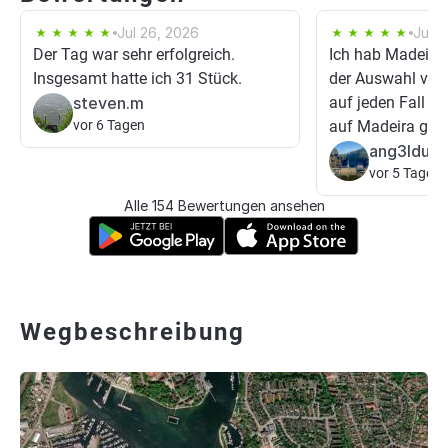
Jul 26, 2026
Jul 1
Der Tag war sehr erfolgreich.
Ich hab Madeira 
Insgesamt hatte ich 31 Stück.
der Auswahl vo
steven.m
auf jeden Fall ha
vor 6 Tagen
auf Madeira gef
ang3ldud
vor 5 Tagen
Alle 154 Bewertungen ansehen
Wegbeschreibung