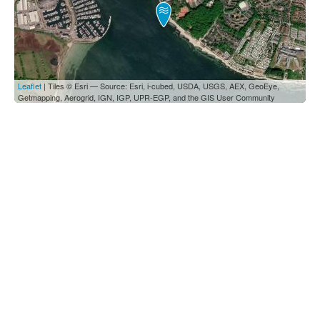
Leaflet
| Tiles © Esri — Source: Esri, i-cubed, USDA, USGS, AEX, GeoEye,
Getmapping, Aerogrid, IGN, IGP, UPR-EGP, and the GIS User Community