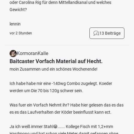
oder Carolina Rig für denn Mittellandkanal und welches
Gewicht?
lennin
13 Beiträge
vor 2 Stunden
KormoranKalle
Baitcaster Vorfach Material auf Hecht.
moin Zusammen und ein schönes Wochenende!
Ich habe habe mir eine -140wg Combo zugelegt. Koeder
werden um Die 70 bis 120g schwer sein.
Was fuer ein Vorfach Nehmt ihr? Habe hier gelesen das es das
es es das Laufverhalten der Köder beeinflusst kann ect.
Ja ich weiß immer Stahl😁...... Kollege Fisch mit 1,2+mm
Hardmono und hat schon viele Meter damit gefangen ohne