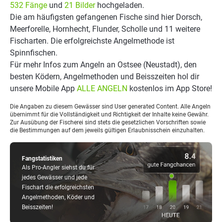
532 Fänge
und
21 Bilder
hochgeladen.
Die am häufigsten gefangenen Fische sind hier Dorsch,
Meerforelle, Hornhecht, Flunder, Scholle und 11 weitere
Fischarten. Die erfolgreichste Angelmethode ist
Spinnfischen.
Für mehr Infos zum Angeln an Ostsee (Neustadt), den
besten Ködern, Angelmethoden und Beisszeiten hol dir
unsere Mobile App
ALLE ANGELN
kostenlos im App Store!
Die Angaben zu diesem Gewässer sind User generated Content. Alle Angeln
übernimmt für die Vollständigkeit und Richtigkeit der Inhalte keine Gewähr.
Zur Ausübung der Fischerei sind stets die gesetzlichen Vorschriften sowie
die Bestimmungen auf dem jeweils gültigen Erlaubnisschein einzuhalten.
Fangstatistiken
Als Pro-Angler siehst du für
jedes Gewässer und jede
Fischart die erfolgreichsten
Angelmethoden, Köder und
Beisszeiten!