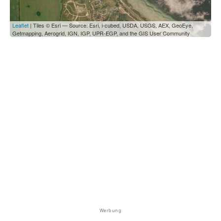
Leaflet
| Tiles © Esri — Source: Esri, i-cubed, USDA, USGS, AEX, GeoEye,
Getmapping, Aerogrid, IGN, IGP, UPR-EGP, and the GIS User Community
Werbung