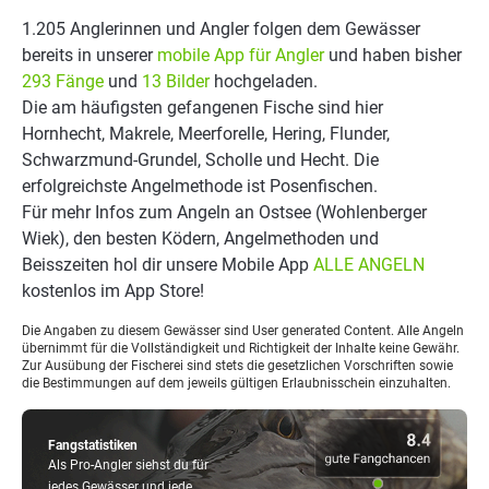
1.205 Anglerinnen und Angler folgen dem Gewässer
bereits in unserer
mobile App für Angler
und haben bisher
293 Fänge
und
13 Bilder
hochgeladen.
Die am häufigsten gefangenen Fische sind hier
Hornhecht, Makrele, Meerforelle, Hering, Flunder,
Schwarzmund-Grundel, Scholle und Hecht. Die
erfolgreichste Angelmethode ist Posenfischen.
Für mehr Infos zum Angeln an Ostsee (Wohlenberger
Wiek), den besten Ködern, Angelmethoden und
Beisszeiten hol dir unsere Mobile App
ALLE ANGELN
kostenlos im App Store!
Die Angaben zu diesem Gewässer sind User generated Content. Alle Angeln
übernimmt für die Vollständigkeit und Richtigkeit der Inhalte keine Gewähr.
Zur Ausübung der Fischerei sind stets die gesetzlichen Vorschriften sowie
die Bestimmungen auf dem jeweils gültigen Erlaubnisschein einzuhalten.
Fangstatistiken
Als Pro-Angler siehst du für
jedes Gewässer und jede