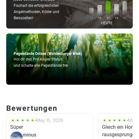
Fischart die erfolgreichsten
Angelmethoden, Köder und
Beisszeiten!
Pegelstände Ostsee (Wohlenberger Wiek)
Hol dir den Pro Angler Status
und schalte alle Pegelstände frei
Bewertungen
May 15, 2026
May 
Süper
Gleich ein Hornh
minus
rausgesprungen.