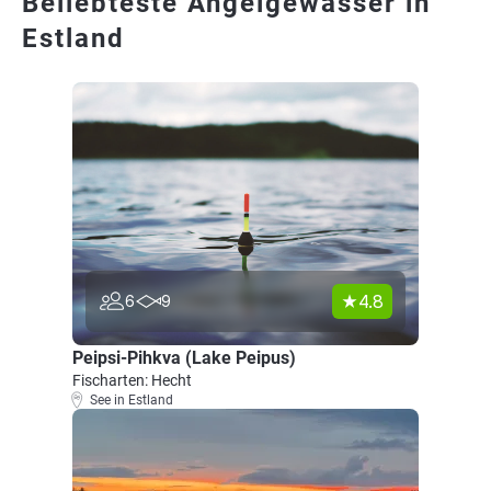
Beliebteste Angelgewässer in
Estland
4.8
6
9
Peipsi-Pihkva (Lake Peipus)
Fischarten: Hecht
See in Estland