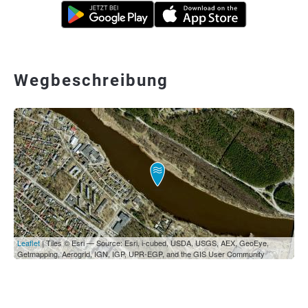
Wegbeschreibung
Leaflet
| Tiles © Esri — Source: Esri, i-cubed, USDA, USGS, AEX, GeoEye,
Getmapping, Aerogrid, IGN, IGP, UPR-EGP, and the GIS User Community