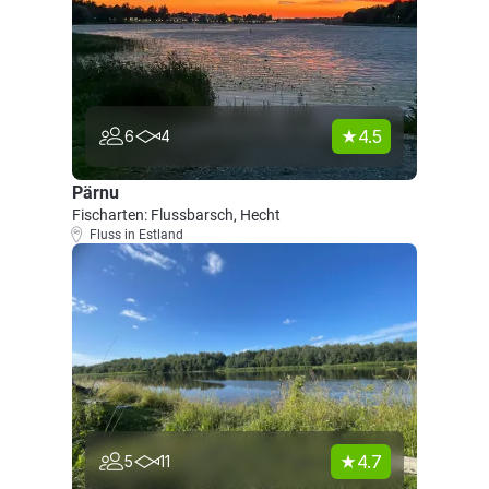
4.5
6
4
Pärnu
Fischarten: Flussbarsch, Hecht
Fluss in Estland
4.7
5
11