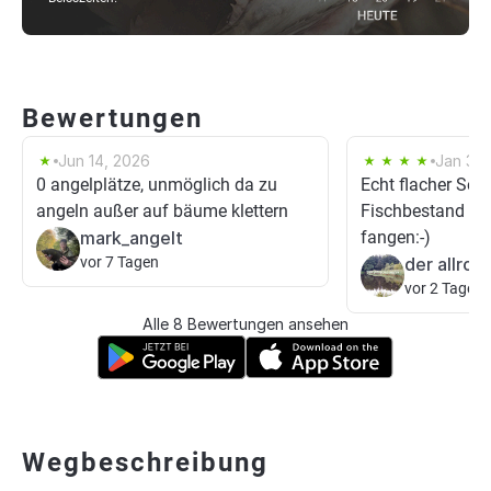
Bewertungen
Jun 14, 2026
Jan 31,
0 angelplätze, unmöglich da zu
Echt flacher See 
angeln außer auf bäume klettern
Fischbestand sc
mark_angelt
fangen:-)
vor 7 Tagen
der allrou
vor 2 Tagen
Alle 8 Bewertungen ansehen
Wegbeschreibung