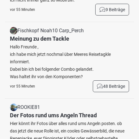
ich nicht immer ganz so Mobil bin.
9 Beiträge
vor 55 Minuten
Fischkopf Noah10 Carp_Perch
Meinung zu dem Tackle
Hallo Freunde ,
ich habe mich jetzt nochmal über Meeres Reisetagkle
informiert.
Dabei bin ich bei folgender Combo gelandet.
Was haltet ihr von den Komponenten?
48 Beiträge
vor 55 Minuten
ROOKIE81
Der Fotos rund ums Angeln Thread
Hier könnt ihr Fotos über alles rund ums Angeln posten. ob
das jetzt die neue Rolle ist, ein cooles Gewässerbild, die neue
Regenjacke, euer fängigster Köder oder selbstgebastelte