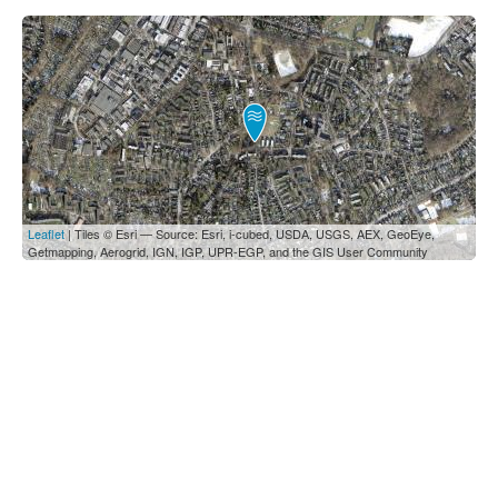
Leaflet
| Tiles © Esri — Source: Esri, i-cubed, USDA, USGS, AEX, GeoEye,
Getmapping, Aerogrid, IGN, IGP, UPR-EGP, and the GIS User Community