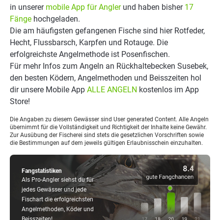
in unserer
mobile App für Angler
und haben bisher
17
Fänge
hochgeladen.
Die am häufigsten gefangenen Fische sind hier Rotfeder,
Hecht, Flussbarsch, Karpfen und Rotauge. Die
erfolgreichste Angelmethode ist Posenfischen.
Für mehr Infos zum Angeln an Rückhaltebecken Susebek,
den besten Ködern, Angelmethoden und Beisszeiten hol
dir unsere Mobile App
ALLE ANGELN
kostenlos im App
Store!
Die Angaben zu diesem Gewässer sind User generated Content. Alle Angeln
übernimmt für die Vollständigkeit und Richtigkeit der Inhalte keine Gewähr.
Zur Ausübung der Fischerei sind stets die gesetzlichen Vorschriften sowie
die Bestimmungen auf dem jeweils gültigen Erlaubnisschein einzuhalten.
Fangstatistiken
Als Pro-Angler siehst du für
jedes Gewässer und jede
Fischart die erfolgreichsten
Angelmethoden, Köder und
Beisszeiten!