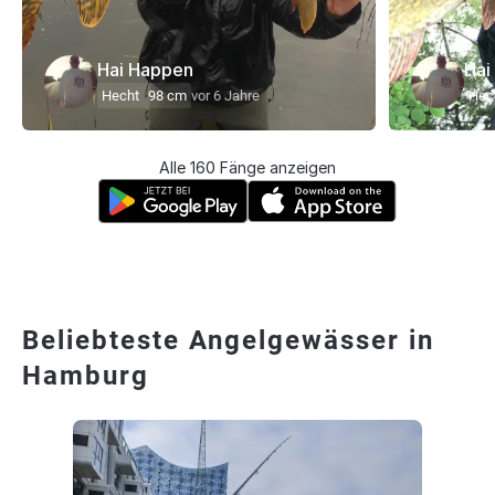
Hai Happen
Hai
Hecht
98 cm
vor 6 Jahre
Hec
Alle 160 Fänge anzeigen
Beliebteste Angelgewässer in
Hamburg