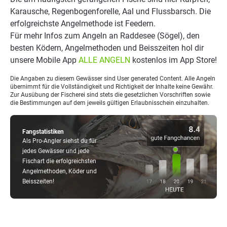
Karausche, Regenbogenforelle, Aal und Flussbarsch. Die
erfolgreichste Angelmethode ist Feedern.
Für mehr Infos zum Angeln an Raddesee (Sögel), den
besten Ködern, Angelmethoden und Beisszeiten hol dir
unsere Mobile App
ALLE ANGELN
kostenlos im App Store!
Die Angaben zu diesem Gewässer sind User generated Content. Alle Angeln
übernimmt für die Vollständigkeit und Richtigkeit der Inhalte keine Gewähr.
Zur Ausübung der Fischerei sind stets die gesetzlichen Vorschriften sowie
die Bestimmungen auf dem jeweils gültigen Erlaubnisschein einzuhalten.
Fangstatistiken
Als Pro-Angler siehst du für
jedes Gewässer und jede
Fischart die erfolgreichsten
Angelmethoden, Köder und
Beisszeiten!