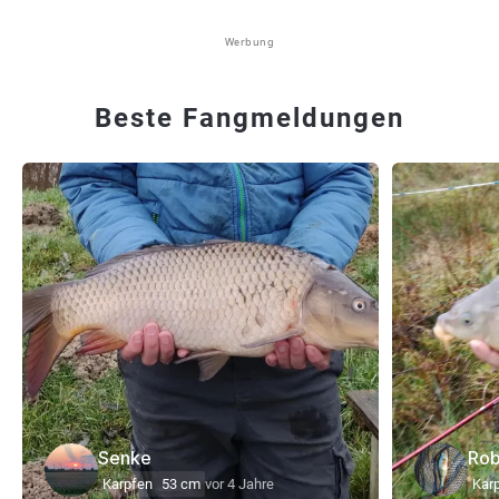
Werbung
Beste Fangmeldungen
Senke
Rob
Karpfen
53 cm
vor 4 Jahre
Kar