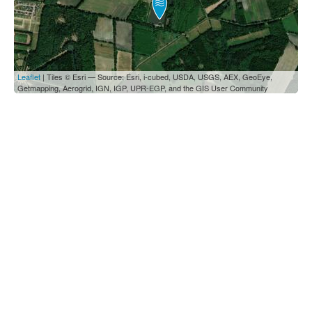
Leaflet
| Tiles © Esri — Source: Esri, i-cubed, USDA, USGS, AEX, GeoEye,
Getmapping, Aerogrid, IGN, IGP, UPR-EGP, and the GIS User Community