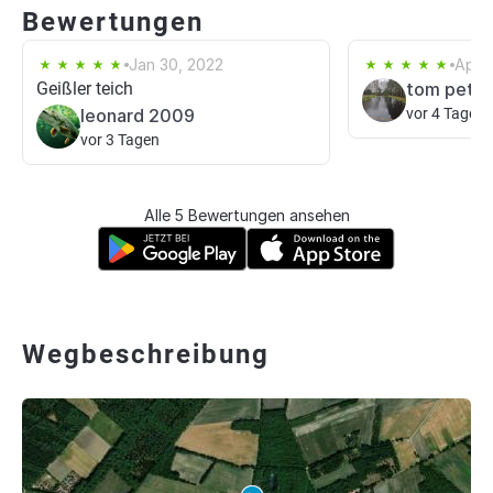
Bewertungen
Jan 30, 2022
Apr 1
Geißler teich
tom petst
leonard 2009
vor 4 Tagen
vor 3 Tagen
Alle 5 Bewertungen ansehen
Wegbeschreibung