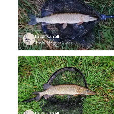
Brudi Karrell
Hecht
61 cm
vor 2 Jahre
Brudi Karrell