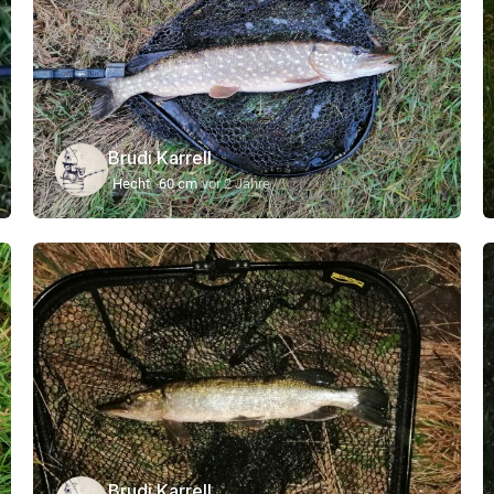
Brudi Karrell
Hecht
60 cm
vor 2 Jahre
Brudi Karrell