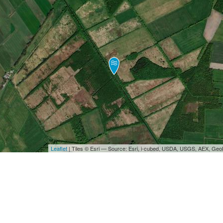
Leaflet
| Tiles © Esri — Source: Esri, i-cubed, USDA, USGS, AEX, Ge