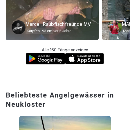
Marcel_Raubfischfreunde MV
MA
Karpfen
93 cm
vor 5 Jahre
Mar
Alle 160 Fänge anzeigen
Beliebteste Angelgewässer in
Neukloster