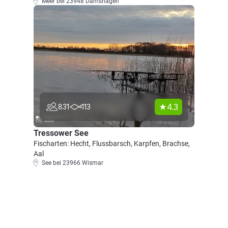
Meer bei 23948 Damshagen
4.3
831
113
Tressower See
Fischarten: Hecht, Flussbarsch, Karpfen, Brachse,
Aal
See bei 23966 Wismar