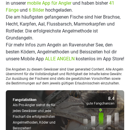
in unserer
mobile App für Angler
und haben bisher
41
Fänge
und
6 Bilder
hochgeladen.
Die am häufigsten gefangenen Fische sind hier Brachse,
Hecht, Karpfen, Aal, Flussbarsch, Marmorkarpfen und
Rotfeder. Die erfolgreichste Angelmethode ist
Grundangeln.
Für mehr Infos zum Angeln an Ravensruher See, den
besten Ködern, Angelmethoden und Beisszeiten hol dir
unsere Mobile App
ALLE ANGELN
kostenlos im App Store!
Die Angaben zu diesem Gewässer sind User generated Content. Alle Angeln
übernimmt für die Vollständigkeit und Richtigkeit der Inhalte keine Gewähr.
Zur Ausübung der Fischerei sind stets die gesetzlichen Vorschriften sowie
die Bestimmungen auf dem jeweils gültigen Erlaubnisschein einzuhalten.
Fangstatistiken
Als Pro-Angler siehst du für
jedes Gewässer und jede
Fischart die erfolgreichsten
Angelmethoden, Köder und
Beisszeiten!