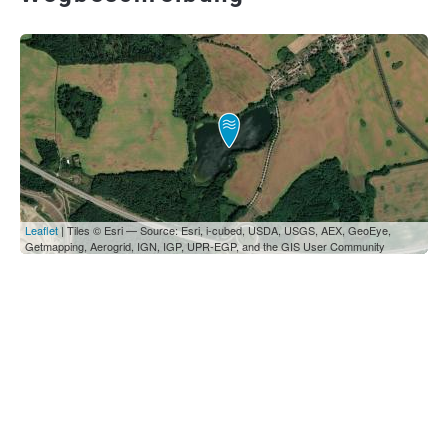
Leaflet
| Tiles © Esri — Source: Esri, i-cubed, USDA, USGS, AEX, GeoEye,
Getmapping, Aerogrid, IGN, IGP, UPR-EGP, and the GIS User Community