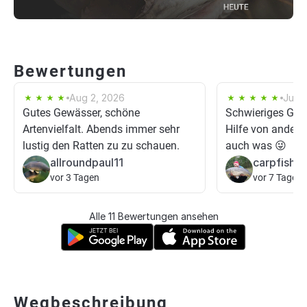
Bewertungen
Aug 2, 2026
Jul 2
Gutes Gewässer, schöne
Schwieriges Gew
Artenvielfalt. Abends immer sehr
Hilfe von ander
lustig den Ratten zu zu schauen.
auch was 😜
allroundpaul11
carpfishin
vor 3 Tagen
vor 7 Tagen
Alle 11 Bewertungen ansehen
Wegbeschreibung