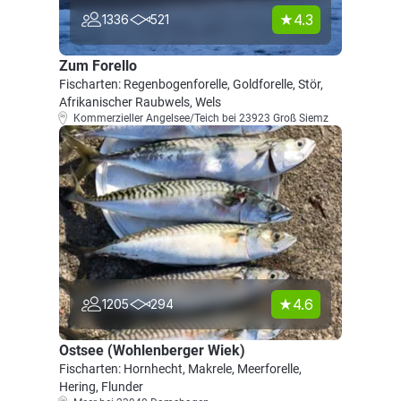
4.3
1336
521
Zum Forello
Fischarten: Regenbogenforelle, Goldforelle, Stör,
Afrikanischer Raubwels, Wels
Kommerzieller Angelsee/Teich bei 23923 Groß Siemz
4.6
1205
294
Ostsee (Wohlenberger Wiek)
Fischarten: Hornhecht, Makrele, Meerforelle,
Hering, Flunder