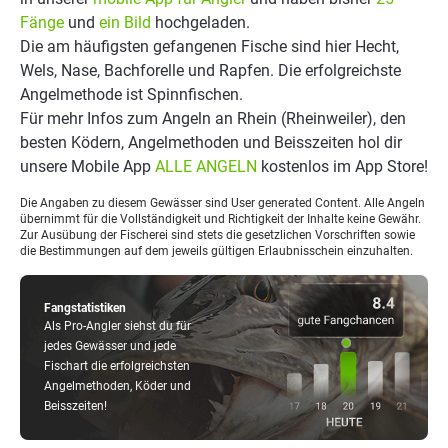
Fänge
und
ein Bild
hochgeladen.
Die am häufigsten gefangenen Fische sind hier Hecht,
Wels, Nase, Bachforelle und Rapfen. Die erfolgreichste
Angelmethode ist Spinnfischen.
Für mehr Infos zum Angeln an Rhein (Rheinweiler), den
besten Ködern, Angelmethoden und Beisszeiten hol dir
unsere Mobile App
ALLE ANGELN
kostenlos im App Store!
Die Angaben zu diesem Gewässer sind User generated Content. Alle Angeln
übernimmt für die Vollständigkeit und Richtigkeit der Inhalte keine Gewähr.
Zur Ausübung der Fischerei sind stets die gesetzlichen Vorschriften sowie
die Bestimmungen auf dem jeweils gültigen Erlaubnisschein einzuhalten.
Fangstatistiken
Als Pro-Angler siehst du für
jedes Gewässer und jede
Fischart die erfolgreichsten
Angelmethoden, Köder und
Beisszeiten!