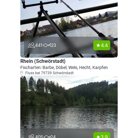
4.4
441
123
Rhein (Schwörstadt)
Fischarten: Barbe, Döbel, Wels, Hecht, Karpfen
Fluss bei 79739 Schwörstadt
3.9
405
24