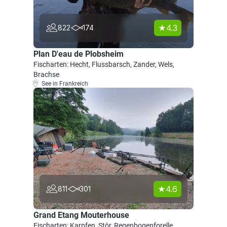
4.3
822
174
Plan D'eau de Plobsheim
Fischarten: Hecht, Flussbarsch, Zander, Wels,
Brachse
See in Frankreich
4.6
811
301
Grand Etang Mouterhouse
Fischarten: Karpfen, Stör, Regenbogenforelle,