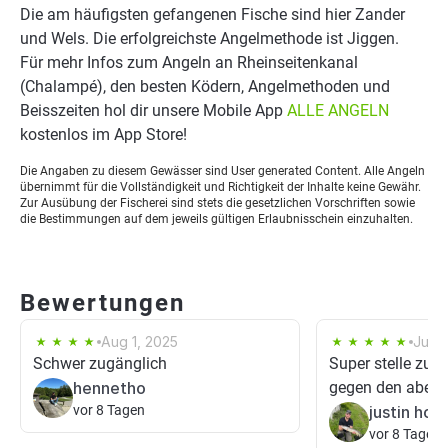
Die am häufigsten gefangenen Fische sind hier Zander
und Wels. Die erfolgreichste Angelmethode ist Jiggen.
Für mehr Infos zum Angeln an Rheinseitenkanal
(Chalampé), den besten Ködern, Angelmethoden und
Beisszeiten hol dir unsere Mobile App
ALLE ANGELN
kostenlos im App Store!
Die Angaben zu diesem Gewässer sind User generated Content. Alle Angeln
übernimmt für die Vollständigkeit und Richtigkeit der Inhalte keine Gewähr.
Zur Ausübung der Fischerei sind stets die gesetzlichen Vorschriften sowie
die Bestimmungen auf dem jeweils gültigen Erlaubnisschein einzuhalten.
Bewertungen
Aug 1, 2025
Jun 2
Schwer zugänglich
Super stelle zum
hennetho
gegen den aben
vor 8 Tagen
justin ho
vor 8 Tagen