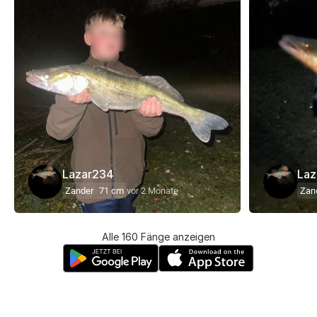
Lazar234
Laz
Zander
71 cm
vor 2 Monate
Zan
Alle 160 Fänge anzeigen