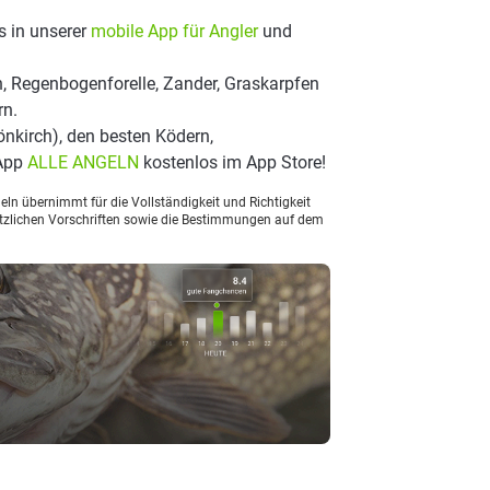
s in unserer
mobile App für Angler
und
, Regenbogenforelle, Zander, Graskarpfen
rn.
nkirch), den besten Ködern,
 App
ALLE ANGELN
kostenlos im App Store!
ln übernimmt für die Vollständigkeit und Richtigkeit
setzlichen Vorschriften sowie die Bestimmungen auf dem