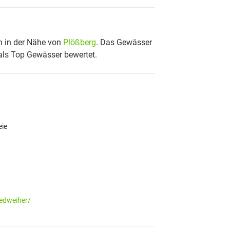
n in der Nähe von
Plößberg
. Das Gewässer
 als Top Gewässer bewertet.
eie
edweiher/