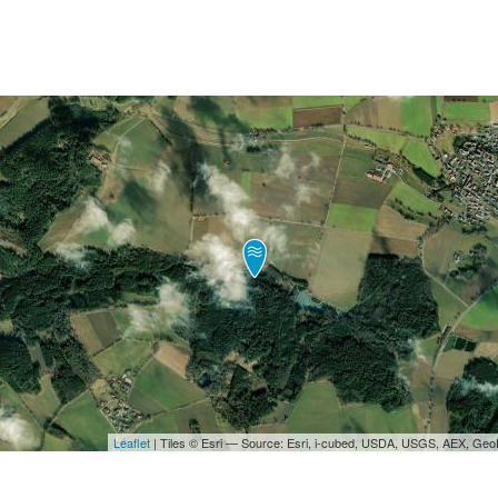
Leaflet
| Tiles © Esri — Source: Esri, i-cubed, USDA, USGS, AEX, Ge