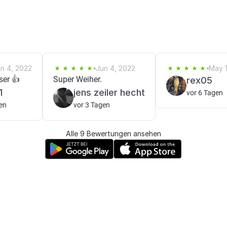
n 4, 2022
Jun 4, 2022
May 1
ser 👍
Super Weiher.
rex05
1
jens zeiler hecht
vor 6 Tagen
en
vor 3 Tagen
Alle 9 Bewertungen ansehen