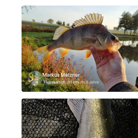
Markus Melzner
Flussbarsch
31 cm
vor 3 Jahre