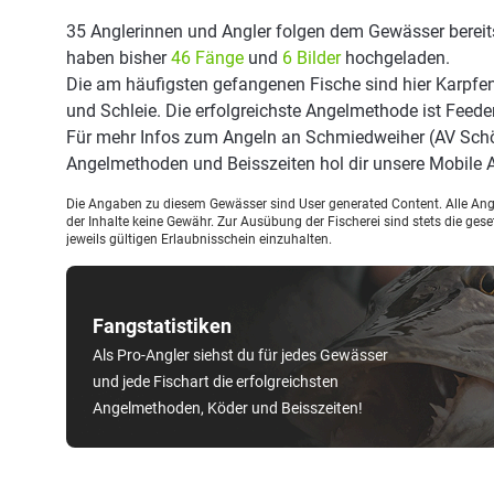
35 Anglerinnen und Angler folgen dem Gewässer bereit
haben bisher
46 Fänge
und
6 Bilder
hochgeladen.
Die am häufigsten gefangenen Fische sind hier Karpfen
und Schleie. Die erfolgreichste Angelmethode ist Feede
Für mehr Infos zum Angeln an Schmiedweiher (AV Schö
Angelmethoden und Beisszeiten hol dir unsere Mobile
Die Angaben zu diesem Gewässer sind User generated Content. Alle Ange
der Inhalte keine Gewähr. Zur Ausübung der Fischerei sind stets die ge
jeweils gültigen Erlaubnisschein einzuhalten.
Fangstatistiken
Als Pro-Angler siehst du für jedes Gewässer
und jede Fischart die erfolgreichsten
Angelmethoden, Köder und Beisszeiten!