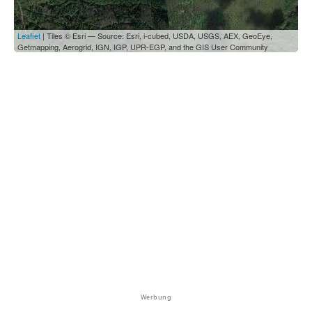
Leaflet
| Tiles © Esri — Source: Esri, i-cubed, USDA, USGS, AEX, GeoEye,
Getmapping, Aerogrid, IGN, IGP, UPR-EGP, and the GIS User Community
Werbung