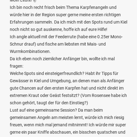
Moin Leute! ✌️
Ich bin noch recht frisch beim Thema Karpfenangeln und
würde hier in der Region super gerne meine ersten richtigen
Erfahrungen sammeln. Da ich mich mit den Spots rund um Kiel
noch nicht so gut auskenne, hoffe ich auf eure Hilfe!
Ich angle aktuell mit der Feederrute (habe eine 0.25er Mono-
Schnur drauf) und fische am liebsten mit Mais- und
Wurmkombinationen.
Da ich eben noch ziemlicher Anfänger bin, wollte ich mal
fragen:
Welche Spots sind einsteigerfreundlich? Habt ihr Tipps für
Gewässer in Kiel und Umgebung, an denen man als Anfänger
gute Chancen auf den ersten Karpfen hat und nicht direkt im
extremen Kraut oder Geäst festsitzt? (Vom Rosensee habe ich
schon gehört, taugt der für den Einstieg?)
Lust auf eine gemeinsame Session? Da man beim
gemeinsamen Angeln am meisten lernt, würde ich mich riesig
freuen, wenn mich mal jemand mitnimmt! Ich würde mir super
gerne ein paar Kniffe abschauen, ein bisschen quatschen und