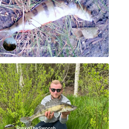
thore
Flussbarsch
18 cm
vor 10 Jahre
RuskoTheSwoosh