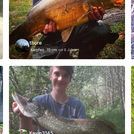
thore
Karpfen
70 cm
vor 8 Jahre
Kevin3145