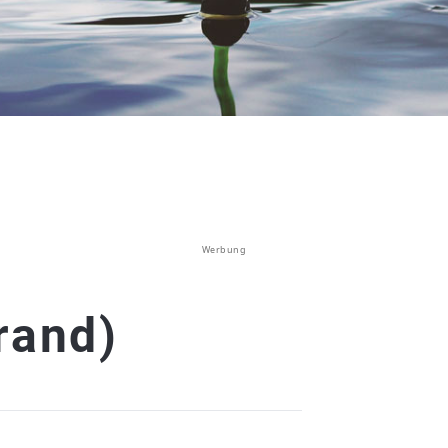
Werbung
rand)