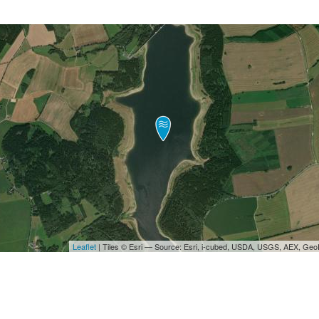
Leaflet
| Tiles © Esri — Source: Esri, i-cubed, USDA, USGS, AEX, Ge