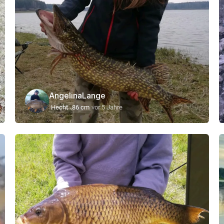
AngelinaLange
Hecht
86 cm
vor 5 Jahre