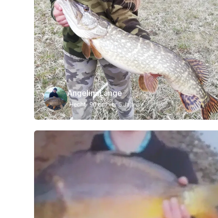
AngelinaLange
Hecht
90 cm
vor 5 Jahre