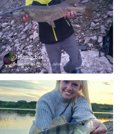
fishing_bae
Hecht
69 cm
vor 5 Jahre