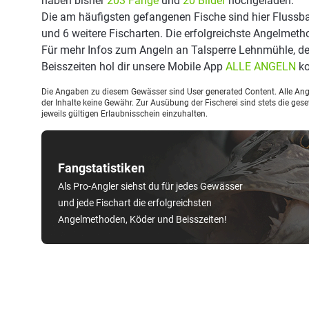
haben bisher
203 Fänge
und
20 Bilder
hochgeladen.
Die am häufigsten gefangenen Fische sind hier Flussba
und 6 weitere Fischarten. Die erfolgreichste Angelmeth
Für mehr Infos zum Angeln an Talsperre Lehnmühle, d
Beisszeiten hol dir unsere Mobile App
ALLE ANGELN
ko
Die Angaben zu diesem Gewässer sind User generated Content. Alle Ange
der Inhalte keine Gewähr. Zur Ausübung der Fischerei sind stets die ge
jeweils gültigen Erlaubnisschein einzuhalten.
Fangstatistiken
Als Pro-Angler siehst du für jedes Gewässer
und jede Fischart die erfolgreichsten
Angelmethoden, Köder und Beisszeiten!