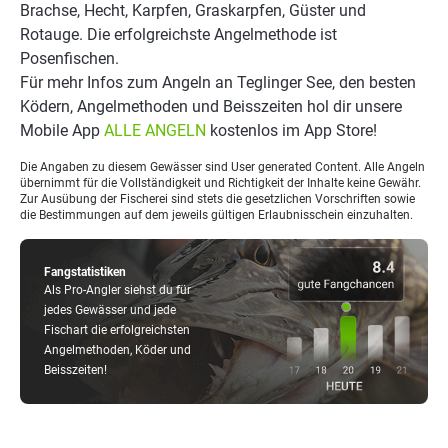
Brachse, Hecht, Karpfen, Graskarpfen, Güster und
Rotauge. Die erfolgreichste Angelmethode ist
Posenfischen.
Für mehr Infos zum Angeln an Teglinger See, den besten
Ködern, Angelmethoden und Beisszeiten hol dir unsere
Mobile App
ALLE ANGELN
kostenlos im App Store!
Die Angaben zu diesem Gewässer sind User generated Content. Alle Angeln
übernimmt für die Vollständigkeit und Richtigkeit der Inhalte keine Gewähr.
Zur Ausübung der Fischerei sind stets die gesetzlichen Vorschriften sowie
die Bestimmungen auf dem jeweils gültigen Erlaubnisschein einzuhalten.
Fangstatistiken
Als Pro-Angler siehst du für
jedes Gewässer und jede
Fischart die erfolgreichsten
Angelmethoden, Köder und
Beisszeiten!