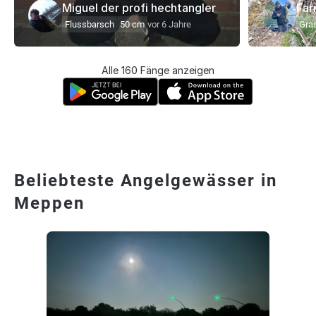
Miguel der profi hechtangler
Far
Flussbarsch
50 cm
vor 6 Jahre
Gra
Alle 160 Fänge anzeigen
Beliebteste Angelgewässer in
Meppen