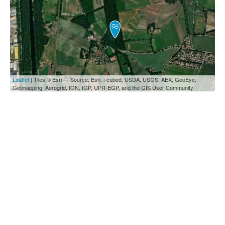
Leaflet
| Tiles © Esri — Source: Esri, i-cubed, USDA, USGS, AEX, GeoEye,
Getmapping, Aerogrid, IGN, IGP, UPR-EGP, and the GIS User Community