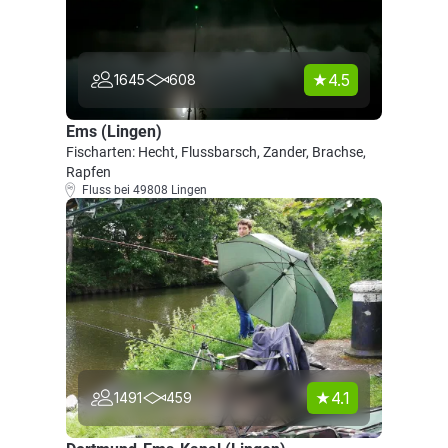
4.5
1645
608
Ems (Lingen)
Fischarten: Hecht, Flussbarsch, Zander, Brachse,
Rapfen
Fluss bei 49808 Lingen
4.1
1491
459