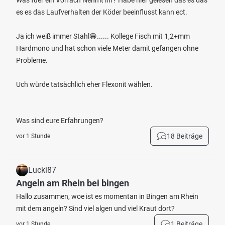
Was fuer ein Vorfach Nehmt ihr? Habe hier gelesen das es das
es es das Laufverhalten der Köder beeinflusst kann ect.
Ja ich weiß immer Stahl😁...... Kollege Fisch mit 1,2+mm
Hardmono und hat schon viele Meter damit gefangen ohne
Probleme.
Uch würde tatsächlich eher Flexonit wählen.
Was sind eure Erfahrungen?
18 Beiträge
vor 1 Stunde
Lucki87
Angeln am Rhein bei bingen
Hallo zusammen, woe ist es momentan in Bingen am Rhein
mit dem angeln? Sind viel algen und viel Kraut dort?
1 Beiträge
vor 1 Stunde