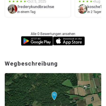
Oct 5, 2025
Aug 25
frederykundbrachse
kosche19
in einem Tag
in 2 Tagen
Alle 0 Bewertungen ansehen
Wegbeschreibung