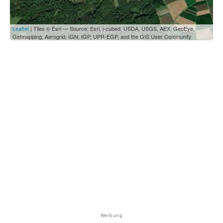
Leaflet
| Tiles © Esri — Source: Esri, i-cubed, USDA, USGS, AEX, GeoEye,
Getmapping, Aerogrid, IGN, IGP, UPR-EGP, and the GIS User Community
Werbung