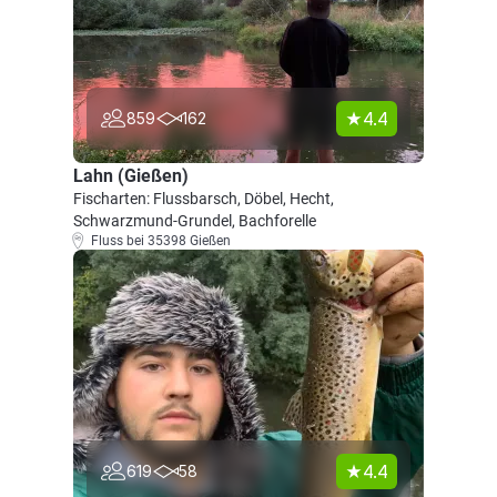
4.4
859
162
Lahn (Gießen)
Fischarten: Flussbarsch, Döbel, Hecht,
Schwarzmund-Grundel, Bachforelle
Fluss bei 35398 Gießen
4.4
619
58