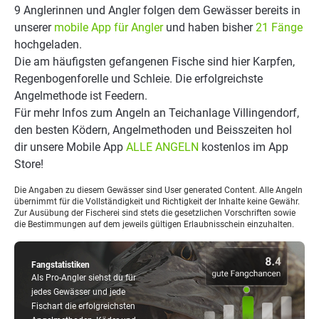
9 Anglerinnen und Angler folgen dem Gewässer bereits in
unserer
mobile App für Angler
und haben bisher
21 Fänge
hochgeladen.
Die am häufigsten gefangenen Fische sind hier Karpfen,
Regenbogenforelle und Schleie. Die erfolgreichste
Angelmethode ist Feedern.
Für mehr Infos zum Angeln an Teichanlage Villingendorf,
den besten Ködern, Angelmethoden und Beisszeiten hol
dir unsere Mobile App
ALLE ANGELN
kostenlos im App
Store!
Die Angaben zu diesem Gewässer sind User generated Content. Alle Angeln
übernimmt für die Vollständigkeit und Richtigkeit der Inhalte keine Gewähr.
Zur Ausübung der Fischerei sind stets die gesetzlichen Vorschriften sowie
die Bestimmungen auf dem jeweils gültigen Erlaubnisschein einzuhalten.
Fangstatistiken
Als Pro-Angler siehst du für
jedes Gewässer und jede
Fischart die erfolgreichsten