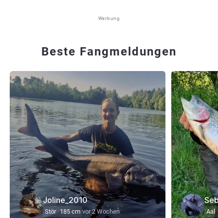
Werbung
Beste Fangmeldungen
Joline_2010
Seb
Stör
185 cm
vor 2 Wochen
Aal