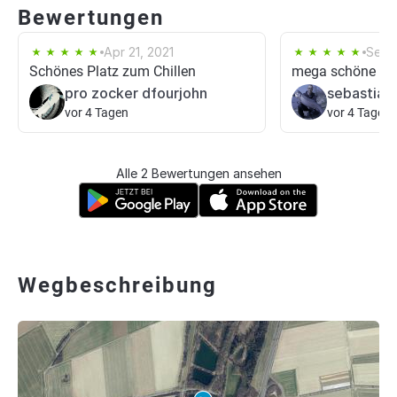
Bewertungen
Apr 21, 2021
Sep 
Schönes Platz zum Chillen
mega schöne At
pro zocker dfourjohn
sebastian
vor 4 Tagen
vor 4 Tagen
Alle 2 Bewertungen ansehen
Wegbeschreibung