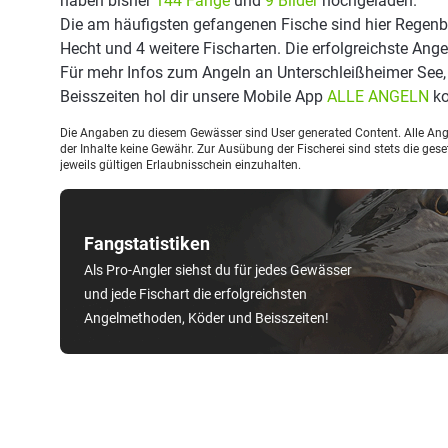
haben bisher
144 Fänge
und
9 Bilder
hochgeladen.
Die am häufigsten gefangenen Fische sind hier Regenbo
Hecht und 4 weitere Fischarten. Die erfolgreichste Ange
Für mehr Infos zum Angeln an Unterschleißheimer See
Beisszeiten hol dir unsere Mobile App
ALLE ANGELN
ko
Die Angaben zu diesem Gewässer sind User generated Content. Alle Ange
der Inhalte keine Gewähr. Zur Ausübung der Fischerei sind stets die ge
jeweils gültigen Erlaubnisschein einzuhalten.
Fangstatistiken
Als Pro-Angler siehst du für jedes Gewässer
und jede Fischart die erfolgreichsten
Angelmethoden, Köder und Beisszeiten!