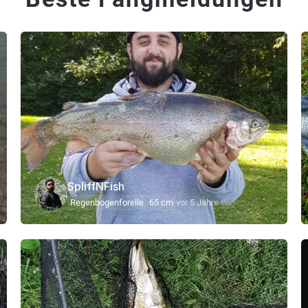
SpliffNFish
Regenbogenforelle
65 cm
vor 5 Jahre