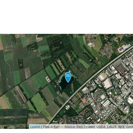
Leaflet
| Tiles © Esri — Source: Esri, i-cubed, USDA, USGS, AEX, Ge