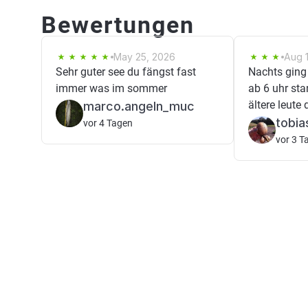
Bewertungen
May 25, 2026
Aug 
Sehr guter see du fängst fast
Nachts ging 
immer was im sommer
ab 6 uhr sta
ältere leute 
marco.angeln_muc
tobia
vor 4 Tagen
vor 3 T