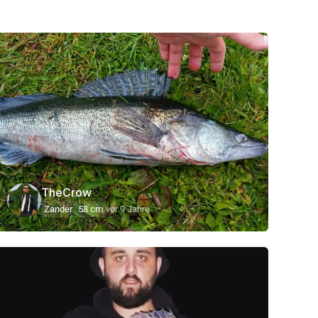
TheCrow
Zander
58 cm
vor 9 Jahre