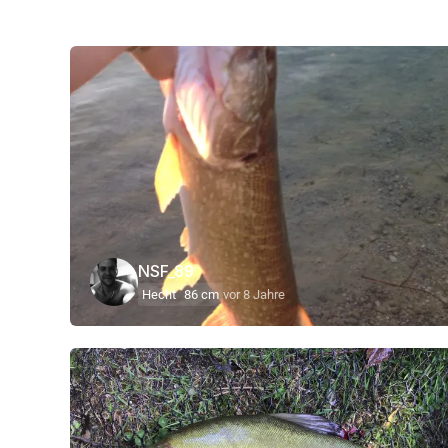
NSF_89
Hecht
86 cm
vor 8 Jahre