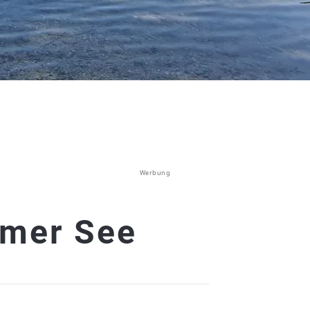
Werbung
imer See