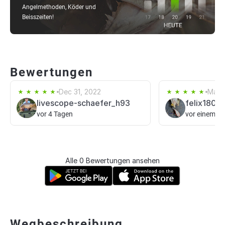
Angelmethoden, Köder und
Beisszeiten!
Bewertungen
Dec 31, 2022
May 
livescope-schaefer_h93
felix1806
vor 4 Tagen
vor einem T
Alle 0 Bewertungen ansehen
Wegbeschreibung