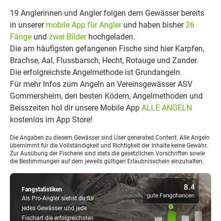
19 Anglerinnen und Angler folgen dem Gewässer bereits
in unserer
mobile App für Angler
und haben bisher
26
Fänge
und
zwei Bilder
hochgeladen.
Die am häufigsten gefangenen Fische sind hier Karpfen,
Brachse, Aal, Flussbarsch, Hecht, Rotauge und Zander.
Die erfolgreichste Angelmethode ist Grundangeln.
Für mehr Infos zum Angeln an Vereinsgewässer ASV
Gommersheim, den besten Ködern, Angelmethoden und
Beisszeiten hol dir unsere Mobile App
ALLE ANGELN
kostenlos im App Store!
Die Angaben zu diesem Gewässer sind User generated Content. Alle Angeln
übernimmt für die Vollständigkeit und Richtigkeit der Inhalte keine Gewähr.
Zur Ausübung der Fischerei sind stets die gesetzlichen Vorschriften sowie
die Bestimmungen auf dem jeweils gültigen Erlaubnisschein einzuhalten.
Fangstatistiken
Als Pro-Angler siehst du für
jedes Gewässer und jede
Fischart die erfolgreichsten