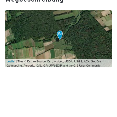
Leaflet
| Tiles © Esri — Source: Esri, i-cubed, USDA, USGS, AEX, GeoEye,
Getmapping, Aerogrid, IGN, IGP, UPR-EGP, and the GIS User Community