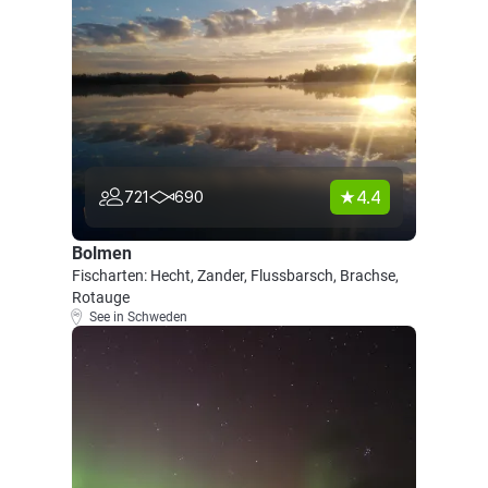
4.4
721
690
Bolmen
Fischarten: Hecht, Zander, Flussbarsch, Brachse,
Rotauge
See in Schweden