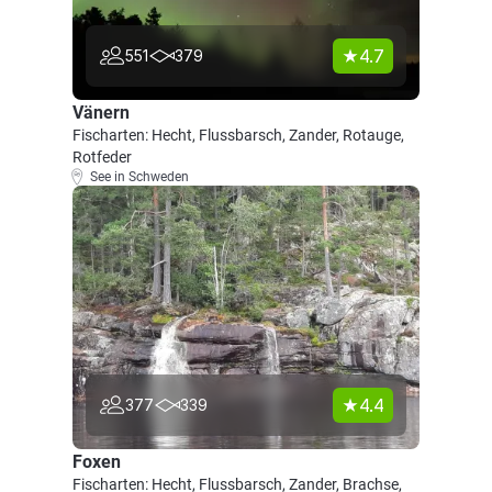
4.7
551
379
Vänern
Fischarten: Hecht, Flussbarsch, Zander, Rotauge,
Rotfeder
See in Schweden
4.4
377
339
Foxen
Fischarten: Hecht, Flussbarsch, Zander, Brachse,