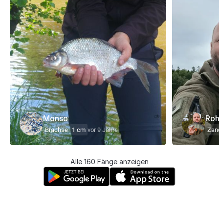
Monso
Roh
Brachse
1 cm
vor 9 Jahre
Zan
Alle 160 Fänge anzeigen