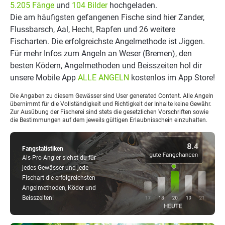
5.205 Fänge
und
104 Bilder
hochgeladen.
Die am häufigsten gefangenen Fische sind hier Zander,
Flussbarsch, Aal, Hecht, Rapfen und 26 weitere
Fischarten. Die erfolgreichste Angelmethode ist Jiggen.
Für mehr Infos zum Angeln an Weser (Bremen), den
besten Ködern, Angelmethoden und Beisszeiten hol dir
unsere Mobile App
ALLE ANGELN
kostenlos im App Store!
Die Angaben zu diesem Gewässer sind User generated Content. Alle Angeln
übernimmt für die Vollständigkeit und Richtigkeit der Inhalte keine Gewähr.
Zur Ausübung der Fischerei sind stets die gesetzlichen Vorschriften sowie
die Bestimmungen auf dem jeweils gültigen Erlaubnisschein einzuhalten.
Fangstatistiken
Als Pro-Angler siehst du für
jedes Gewässer und jede
Fischart die erfolgreichsten
Angelmethoden, Köder und
Beisszeiten!