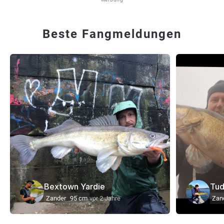
Beste Fangmeldungen
Bextown Yardie
Tud
Zander
95 cm
vor 2 Jahre
Zan