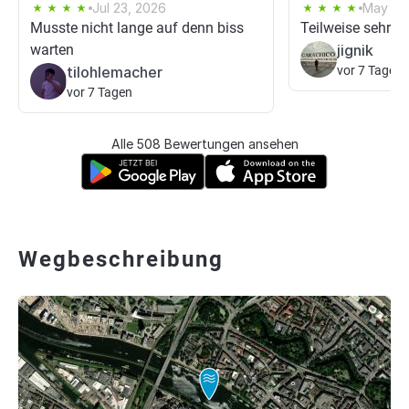
Jul 23, 2026
May 31,
Musste nicht lange auf denn biss
Teilweise sehr wi
warten
jignik
tilohlemacher
vor 7 Tagen
vor 7 Tagen
Alle 508 Bewertungen ansehen
Wegbeschreibung