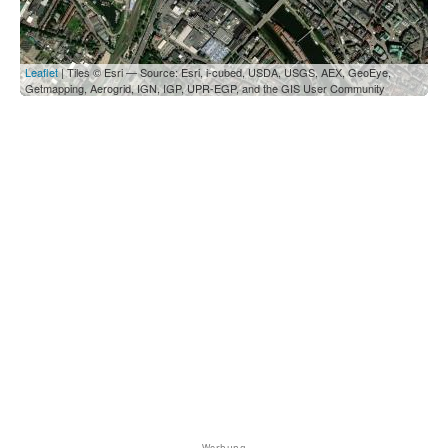
Leaflet
| Tiles © Esri — Source: Esri, i-cubed, USDA, USGS, AEX, GeoEye,
Getmapping, Aerogrid, IGN, IGP, UPR-EGP, and the GIS User Community
Werbung