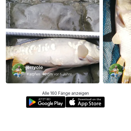
jerryole
jer
Karpfen
40 cm
vor 6 Jahre
Kar
Alle 160 Fänge anzeigen