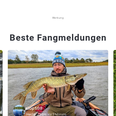
Werbung
Beste Fangmeldungen
Klopfi98
Hecht
75 cm
vor 9 Monate