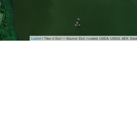
Leaflet
| Tiles © Esri — Source: Esri, i-cubed, USDA, USGS, AEX, Ge