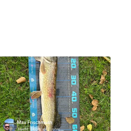
Max Frischmuth
Hecht
74 cm
vor 2 Jahre