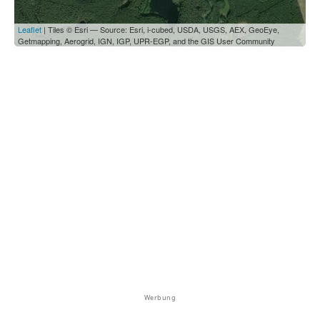
Leaflet
| Tiles © Esri — Source: Esri, i-cubed, USDA, USGS, AEX, GeoEye,
Getmapping, Aerogrid, IGN, IGP, UPR-EGP, and the GIS User Community
Werbung