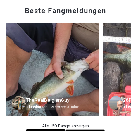
Beste Fangmeldungen
TheRealBelgianGuy
28P
Flussbarsch
35 cm
vor 3 Jahre
Flu
Alle 160 Fänge anzeigen