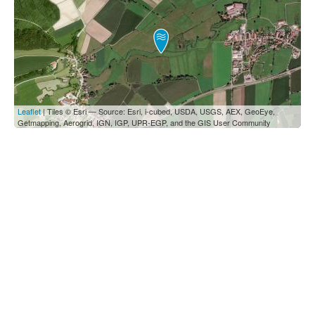
Leaflet
| Tiles © Esri — Source: Esri, i-cubed, USDA, USGS, AEX, GeoEye,
Getmapping, Aerogrid, IGN, IGP, UPR-EGP, and the GIS User Community