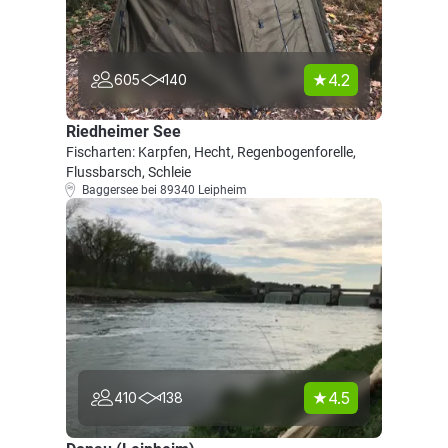
4.2
605
140
Riedheimer See
Fischarten: Karpfen, Hecht, Regenbogenforelle,
Flussbarsch, Schleie
Baggersee bei 89340 Leipheim
4.5
410
138