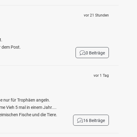
vor 21 Stunden
t.
r dem Post.
0 Beiträge
vor 1 Tag
ute nur für Trophäen angeln.
e Vieh 5 mal in einem Jahr....
eimischen Fische und die Tiere.
16 Beiträge