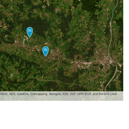
, USGS, AEX, GeoEye, Getmapping, Aerogrid, IGN, IGP, UPR-EGP, and the GIS User