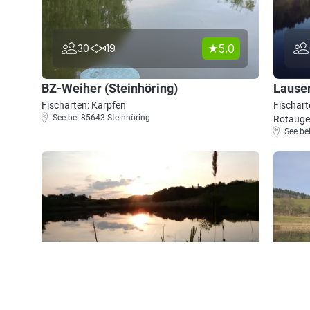
5.0
30
19
BZ-Weiher (Steinhöring)
Lauser
Fischarten: Karpfen
Fischart
See bei 85643 Steinhöring
Rotauge
See be
4.0
31
16