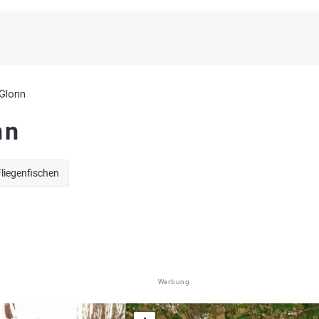
Glonn
nn
Fliegenfischen
Werbung