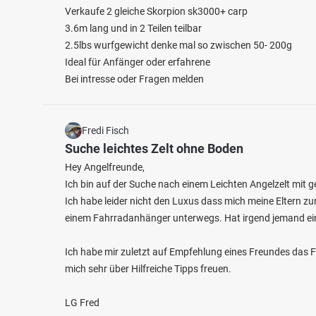
Verkaufe 2 gleiche Skorpion sk3000+ carp
3.6m lang und in 2 Teilen teilbar
2.5lbs wurfgewicht denke mal so zwischen 50- 200g
Ideal für Anfänger oder erfahrene
Bei intresse oder Fragen melden
4.0
53
Fredi Fisch
19
Suche leichtes Zelt ohne Boden
Hey Angelfreunde,
Langweiher (Ebersberg)
Ranne
Ich bin auf der Suche nach einem Leichten Angelzelt mit g
Fischarten: Aal, Karpfen, Stör, Karausche, Hecht
Fischart
Ich habe leider nicht den Luxus dass mich meine Eltern zu
Weiher bei 85560 Ebersberg
Weiher
einem Fahrradanhänger unterwegs. Hat irgend jemand ei
Ich habe mir zuletzt auf Empfehlung eines Freundes das 
mich sehr über Hilfreiche Tipps freuen.
LG Fred