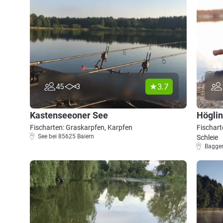
3.7
45
3
Kastenseeoner See
Högli
Fischarten: Graskarpfen, Karpfen
Fischart
See bei 85625 Baiern
Schleie
Bagger