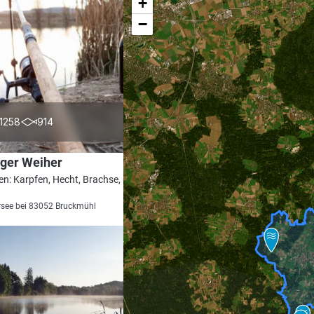
+
−
4.4
1258
914
nger Weiher
en: Karpfen, Hecht, Brachse, Graskarpfen,
see bei 83052 Bruckmühl