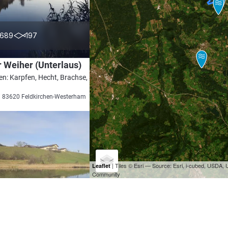
4.1
689
197
 Weiher (Unterlaus)
en: Karpfen, Hecht, Brachse, Schleie,
i 83620 Feldkirchen-Westerham
| Tiles © Esri — Source: Esri, i-cubed, USDA
Leaflet
Community
3.9
77
27