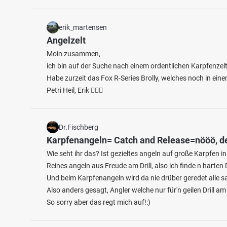
erik_martensen
Angelzelt
Moin zusammen,
ich bin auf der Suche nach einem ordentlichen Karpfenzelt
Habe zurzeit das Fox R-Series Brolly, welches noch in ei
Petri Heil, Erik 🙋🏻‍♂️
Dr.Fischberg
Karpfenangeln= Catch and Release=nööö, de
Wie seht ihr das? Ist gezieltes angeln auf große Karpfen i
Reines angeln aus Freude am Drill, also ich finde n harten 
Und beim Karpfenangeln wird da nie drüber geredet alle sa
Also anders gesagt, Angler welche nur für'n geilen Drill 
So sorry aber das regt mich auf!:)