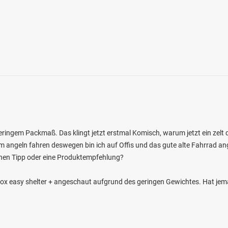
0.0
5
2
r Weiher
eringem Packmaß. Das klingt jetzt erstmal Komisch, warum jetzt ein zelt d
en: Karpfen
m angeln fahren deswegen bin ich auf Offis und das gute alte Fahrrad ange
 bei 83043 Bad Aibling
nen Tipp oder eine Produktempfehlung?
Fox easy shelter + angeschaut aufgrund des geringen Gewichtes. Hat je