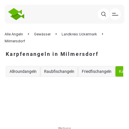
Alle Angeln
Gewässer
Landkreis Uckermark
Milmersdorf
Karpfenangeln in Milmersdorf
Allroundangeln
Raubfischangeln
Friedfischangeln
Karp
Werbung