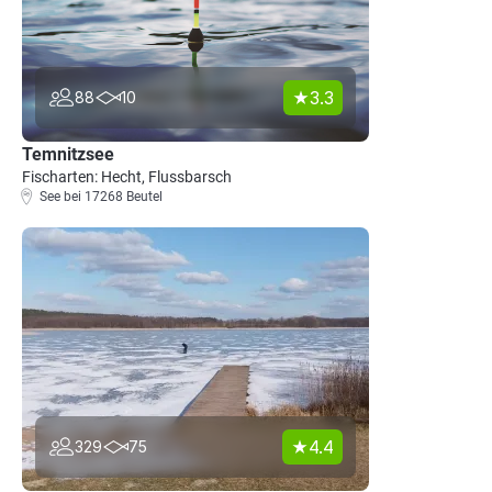
3.3
88
10
Temnitzsee
Fischarten: Hecht, Flussbarsch
See bei 17268 Beutel
4.4
329
75