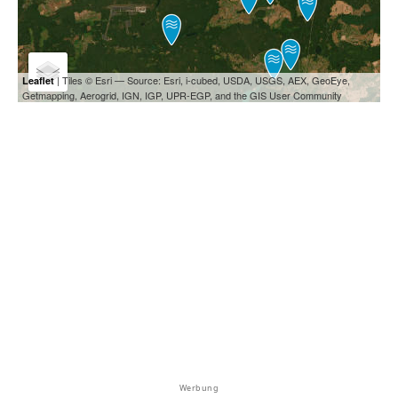
| Tiles © Esri — Source: Esri, i-cubed, USDA, USGS, AEX, GeoEye,
Leaflet
Getmapping, Aerogrid, IGN, IGP, UPR-EGP, and the GIS User Community
Werbung