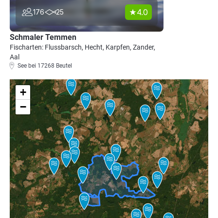
4.0
176
25
Schmaler Temmen
Fischarten: Flussbarsch, Hecht, Karpfen, Zander,
Aal
See bei 17268 Beutel
+
−