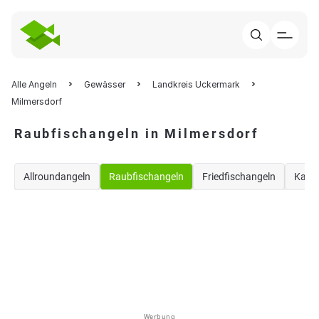
Alle Angeln
Gewässer
Landkreis Uckermark
Milmersdorf
Raubfischangeln in Milmersdorf
Allroundangeln
Raubfischangeln
Friedfischangeln
Karp
Werbung