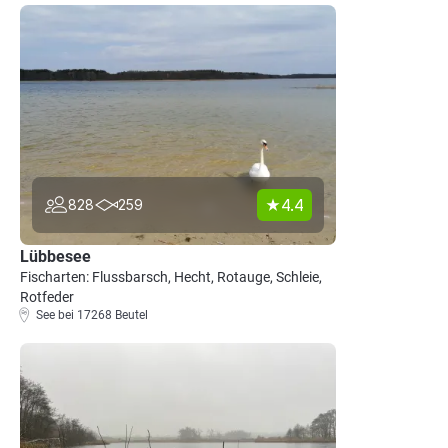
4.4
828
259
Lübbesee
Fischarten: Flussbarsch, Hecht, Rotauge, Schleie,
Rotfeder
See bei 17268 Beutel