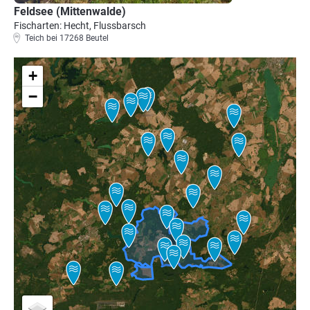
Feldsee (Mittenwalde)
Fischarten: Hecht, Flussbarsch
Teich bei 17268 Beutel
+
−