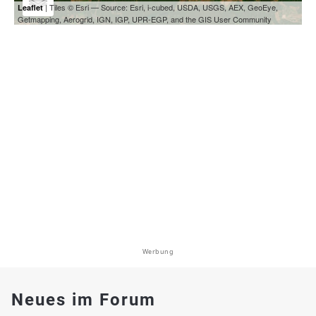
| Tiles © Esri — Source: Esri, i-cubed, USDA, USGS, AEX, GeoEye,
Leaflet
Getmapping, Aerogrid, IGN, IGP, UPR-EGP, and the GIS User Community
Werbung
Neues im Forum