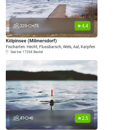
4.4
329
75
Kölpinsee (Milmersdorf)
Fischarten: Hecht, Flussbarsch, Wels, Aal, Karpfen
See bei 17268 Beutel
2.5
41
6