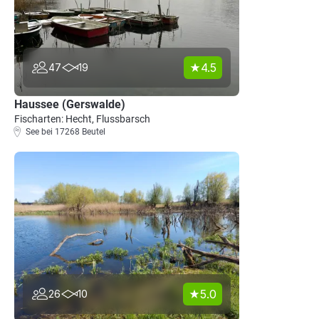
4.5
47
19
Haussee (Gerswalde)
Fischarten: Hecht, Flussbarsch
See bei 17268 Beutel
5.0
26
10