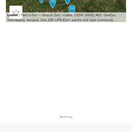
| Tiles © Esri — Source: Esri, i-cubed, USDA, USGS, AEX, GeoEye,
Leaflet
Getmapping, Aerogrid, IGN, IGP, UPR-EGP, and the GIS User Community
Werbung