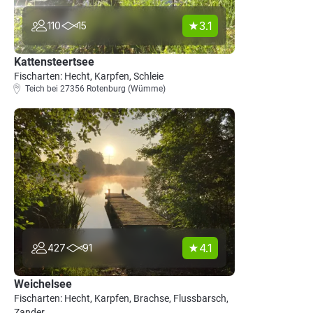
3.1
110
15
Kattensteertsee
Fischarten: Hecht, Karpfen, Schleie
Teich bei 27356 Rotenburg (Wümme)
4.1
427
91
Weichelsee
Fischarten: Hecht, Karpfen, Brachse, Flussbarsch,
Zander