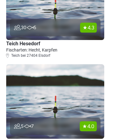
4.3
30
5
Teich Hesedorf
Fischarten: Hecht, Karpfen
Teich bei 27404 Elsdorf
4.0
5
7