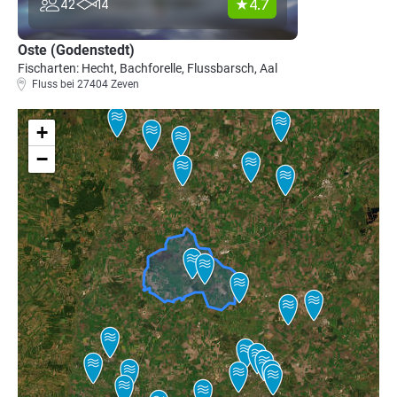
4.7
42
14
Oste (Godenstedt)
Fischarten: Hecht, Bachforelle, Flussbarsch, Aal
Fluss bei 27404 Zeven
+
−