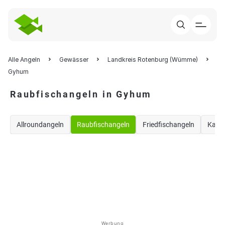
Alle Angeln
Gewässer
Landkreis Rotenburg (Wümme)
Gyhum
Raubfischangeln in Gyhum
Allroundangeln
Raubfischangeln
Friedfischangeln
Karp
Werbung