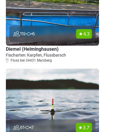
4.3
119
5
Diemel (Helminghausen)
Fischarten: Karpfen, Flussbarsch
Fluss bei 34431 Marsberg
3.7
61
7