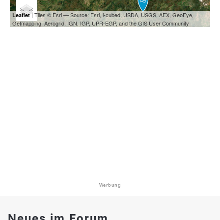
| Tiles © Esri — Source: Esri, i-cubed, USDA, USGS, AEX, GeoEye,
Leaflet
Getmapping, Aerogrid, IGN, IGP, UPR-EGP, and the GIS User Community
Werbung
Neues im Forum