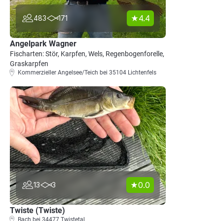
4.4
483
171
Angelpark Wagner
Fischarten: Stör, Karpfen, Wels, Regenbogenforelle,
Graskarpfen
Kommerzieller Angelsee/Teich bei 35104 Lichtenfels
0.0
13
3
Twiste (Twiste)
Bach bei 34477 Twistetal