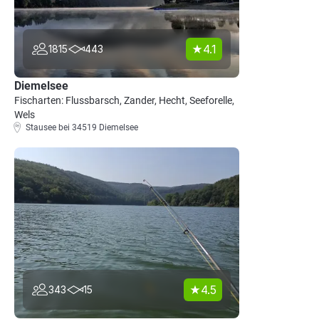
4.1
1815
443
Diemelsee
Fischarten: Flussbarsch, Zander, Hecht, Seeforelle,
Wels
Stausee bei 34519 Diemelsee
4.5
343
15