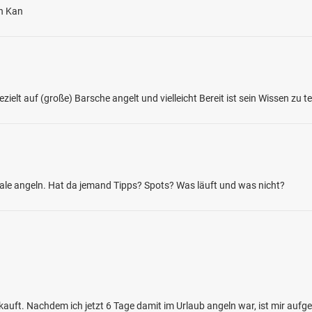
en Kan
ielt auf (große) Barsche angelt und vielleicht Bereit ist sein Wissen zu t
4.2
244
58
 (Missunde)
en: Flussbarsch, Aal, Rotfeder, Aland,
Aale angeln. Hat da jemand Tipps? Spots? Was läuft und was nicht?
mund-Grundel
ges bei 24354 Kosel
auft. Nachdem ich jetzt 6 Tage damit im Urlaub angeln war, ist mir aufg