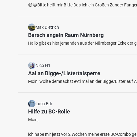
😊😁Bitte helft mir Bitte Das Ich ein Großen Zander Fang
Max Dietrich
Barsch angeln Raum Nürnberg
Hallo gibt es hier jemanden aus der Nürnberger Ecke der gez
4.6
131
22
Nico H1
Wardersee (Warder)
Schlei
Aal an Bigge-/Listertalsperre
Fischarten: Hecht, Flussbarsch
Fischart
Moin, wollte demnächst evtl mal an der Bigge/Lister auf 
See bei 24646 Warder
Schwarz
Sonsti
Luca Eth
Hilfe zu BC-Rolle
Moin,
ich habe mir jetzt vor 2 Wochen meine erste BC-Combo gek