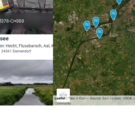
4.5
1378
369
nsee
en: Hecht, Flussbarsch, Aal, Karpfen
i 24361 Damendorf
| Tiles © Esri — Source: Esri, i-cubed, USDA
Leaflet
Community
4.8
99
19