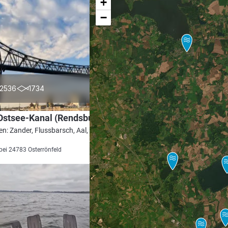
+
−
4.6
2536
1734
Ostsee-Kanal (Rendsburg)
en: Zander, Flussbarsch, Aal, Rapfen,
bei 24783 Osterrönfeld