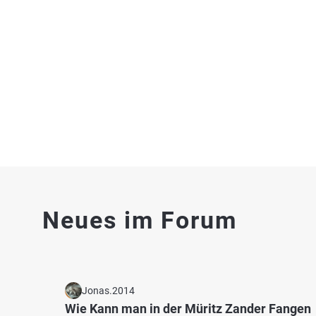
Westensee (Achterwehr)
Große
Fischarten: Hecht, Flussbarsch, Zander, Schleie, Aal
Fischart
See bei 24259 Westensee
Graben
4.5
577
118
Neues im Forum
Bistensee
Nord-O
Fischarten: Hecht, Flussbarsch, Zander, Brachse
Fischart
See bei 24358 Ascheffel
Schwarz
Kanal 
Jonas.2014
Wie Kann man in der Müritz Zander Fangen