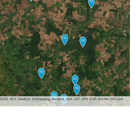
, USGS, AEX, GeoEye, Getmapping, Aerogrid, IGN, IGP, UPR-EGP, and the GIS User