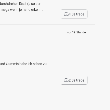
durchdrehen lässt (also der
cht mega wenn jemand erkennt
4 Beiträge
vor 19 Stunden
er und Gummis habe ich schon zu
2 Beiträge