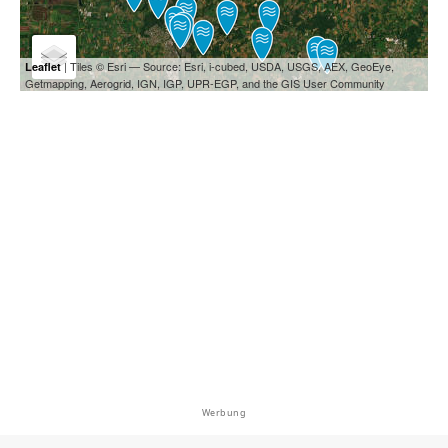
| Tiles © Esri — Source: Esri, i-cubed, USDA, USGS, AEX, GeoEye,
Leaflet
Getmapping, Aerogrid, IGN, IGP, UPR-EGP, and the GIS User Community
Werbung