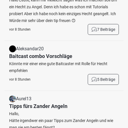
Hallo Leute, kann mir vielleicht sagen was ich machen soll um
ein Hecht zu Angel. Denn ich habe es schon mit Tutorials
probiert Aber ich habe noch kein einziges Hecht geangelt. Ich
Würde mir sehr über dein tip freuen 🙃
7 Beiträge
vor 8 Stunden
Aleksandar20
Baitcast combo Vorschläge
Könnte mir einer eine gute Baitcaster mit Rolle für Hecht
empfehlen
5 Beiträge
vor 8 Stunden
Aurel13
Tipps fürs Zander Angeln
Hallo,
Hätte irgendwer ein paar Tipps zum Zander Angeln und wie
man sie am besten fängt?