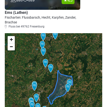
4.5
886
389
Ems (Lathen)
Fischarten: Flussbarsch, Hecht, Karpfen, Zander,
Brachse
Fluss bei 49762 Fresenburg
+
−