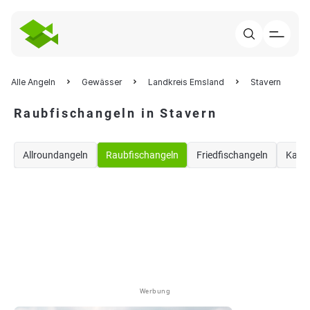
Alle Angeln
Gewässer
Landkreis Emsland
Stavern
Raubfischangeln in Stavern
Allroundangeln
Raubfischangeln
Friedfischangeln
Karp
Werbung