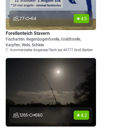
4.5
77
54
Forellenteich Stavern
Fischarten: Regenbogenforelle, Goldforelle,
Karpfen, Wels, Schleie
Kommerzieller Angelsee/Teich bei 49777 Groß Berßen
4.3
1265
680