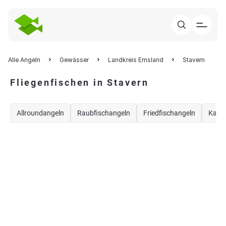
Alle Angeln
Gewässer
Landkreis Emsland
Stavern
Fliegenfischen in Stavern
Allroundangeln
Raubfischangeln
Friedfischangeln
Karp