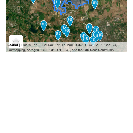
| Tiles © Esri — Source: Esri, i-cubed, USDA, USGS, AEX, GeoEye,
Leaflet
Getmapping, Aerogrid, IGN, IGP, UPR-EGP, and the GIS User Community