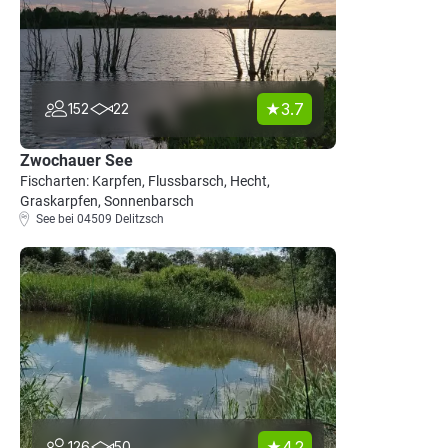
3.7
152
22
Zwochauer See
Fischarten: Karpfen, Flussbarsch, Hecht,
Graskarpfen, Sonnenbarsch
See bei 04509 Delitzsch
4.2
126
50