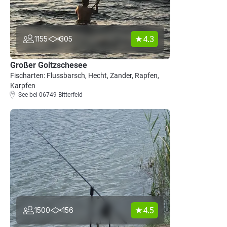
4.3
1155
305
Großer Goitzschesee
Fischarten: Flussbarsch, Hecht, Zander, Rapfen,
Karpfen
See bei 06749 Bitterfeld
4.5
1500
156