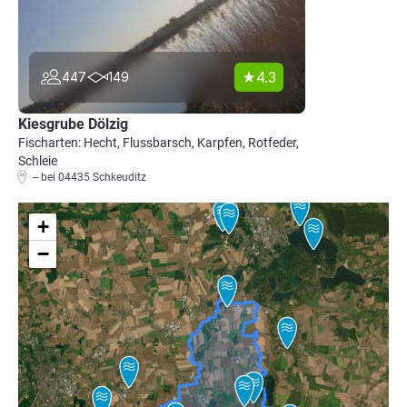
4.3
447
149
Kiesgrube Dölzig
Fischarten: Hecht, Flussbarsch, Karpfen, Rotfeder,
Schleie
-- bei 04435 Schkeuditz
+
−