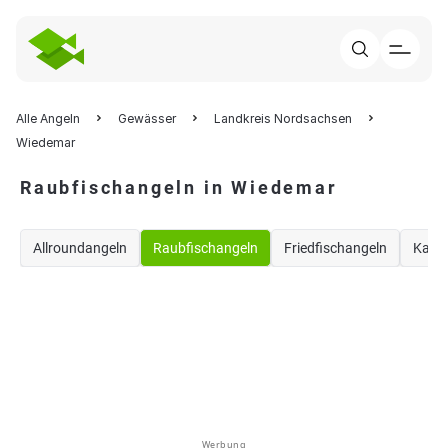
Alle Angeln
Gewässer
Landkreis Nordsachsen
Wiedemar
Raubfischangeln in Wiedemar
Allroundangeln
Raubfischangeln
Friedfischangeln
Karp
Werbung