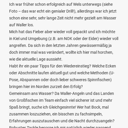
Ich war früher schon erfolgreich auf Wels unterwegs (siehe
Foto – das war echt ein genialer Drill!), allerdings war ich jetzt
schon eine sehr, sehr lange Zeit nicht mehr gezielt am Wasser
auf Waller los.
Mich hat das Fieber aber wieder voll gepackt und ich möchte
in Kiel und Umgebung (z.B. am NOK oder der Eider) wieder voll
angreifen. Da sich in den letzten Jahren gewässermäßig ja
doch immer mal was verändert, wollte ich hier mal horchen,
wie die aktuelle Lage aussieht.
Habt ihr ein paar Tipps für den Wiedereinstieg? Welche Ecken
oder Abschnitte laufen aktuell gut und welche Methoden (U-
Pose, Abspannen oder doch lieber schweres Spinnfischen)
bringen hier im Norden zurzeit den Erfolg?
Gemeinsam ans Wasser? Da Waller-Angeln und das Landen
von Großfischen im Team einfach viel sicherer ist und mehr
Spaß bringt, suche ich Gleichgesinnte! Wer hat Bock, mal
zusammen loszuziehen, ein bisschen zu fachsimpeln,
Erfahrungen auszutauschen und die Nacht durchzuangeln?
Robustes Tackle besorge ich mir natürlich wieder passend.