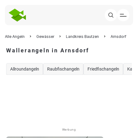
Alle Angeln
Gewässer
Landkreis Bautzen
Arnsdorf
Wallerangeln in Arnsdorf
Allroundangeln
Raubfischangeln
Friedfischangeln
Karp
Werbung