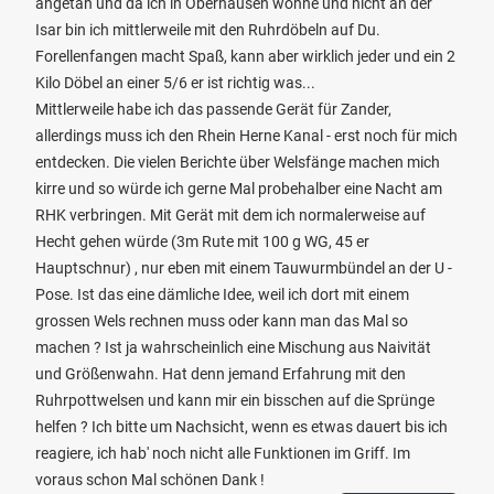
angetan und da ich in Oberhausen wohne und nicht an der
Isar bin ich mittlerweile mit den Ruhrdöbeln auf Du.
Forellenfangen macht Spaß, kann aber wirklich jeder und ein 2
Kilo Döbel an einer 5/6 er ist richtig was...
Mittlerweile habe ich das passende Gerät für Zander,
allerdings muss ich den Rhein Herne Kanal - erst noch für mich
entdecken. Die vielen Berichte über Welsfänge machen mich
kirre und so würde ich gerne Mal probehalber eine Nacht am
RHK verbringen. Mit Gerät mit dem ich normalerweise auf
Hecht gehen würde (3m Rute mit 100 g WG, 45 er
Hauptschnur) , nur eben mit einem Tauwurmbündel an der U -
Pose. Ist das eine dämliche Idee, weil ich dort mit einem
grossen Wels rechnen muss oder kann man das Mal so
machen ? Ist ja wahrscheinlich eine Mischung aus Naivität
und Größenwahn. Hat denn jemand Erfahrung mit den
Ruhrpottwelsen und kann mir ein bisschen auf die Sprünge
helfen ? Ich bitte um Nachsicht, wenn es etwas dauert bis ich
reagiere, ich hab' noch nicht alle Funktionen im Griff. Im
voraus schon Mal schönen Dank !