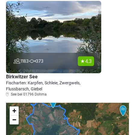
4.3
1183
373
Birkwitzer See
Fischarten: Karpfen, Schleie, Zwergwels,
Flussbarsch, Giebel
See bei 01796 Dohma
+
−