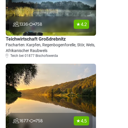
4.2
1336
758
Teichwirtschaft Großdrebnitz
Fischarten: Karpfen, Regenbogenforelle, Stör, Wels,
Afrikanischer Raubwels
Teich bei 01877 Bischofswerda
4.5
1677
758