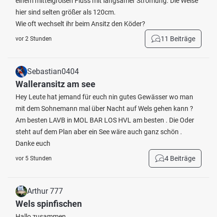
einem mittelgroßen Fluss mit langsamer Strömung. Die Welse
hier sind selten größer als 120cm.
Wie oft wechselt ihr beim Ansitz den Köder?
11 Beiträge
vor 2 Stunden
Sebastian0404
Walleransitz am see
Hey Leute hat jemand für euch nin gutes Gewässer wo man
mit dem Sohnemann mal über Nacht auf Wels gehen kann ?
Am besten LAVB in MOL BAR LOS HVL am besten . Die Oder
steht auf dem Plan aber ein See wäre auch ganz schön .
Danke euch
4 Beiträge
vor 5 Stunden
Arthur 777
Wels spinfischen
Hallo zusammen,