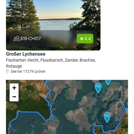
4.4
819
317
Großer Lychensee
Fischarten: Hecht, Flussbarsch, Zander, Brachse,
Rotauge
See bei 17279 Lychen
+
−