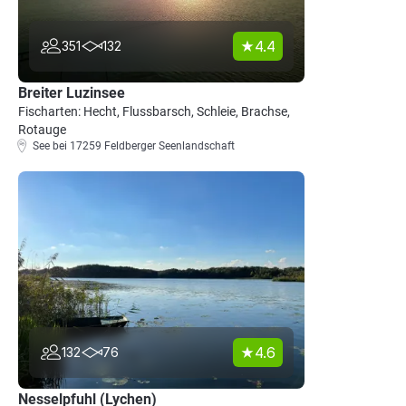
4.4
351
132
Breiter Luzinsee
Fischarten: Hecht, Flussbarsch, Schleie, Brachse,
Rotauge
See bei 17259 Feldberger Seenlandschaft
4.6
132
76
Nesselpfuhl (Lychen)