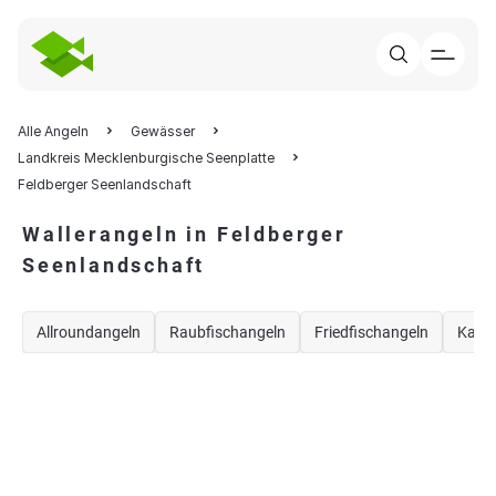
Alle Angeln
Gewässer
Landkreis Mecklenburgische Seenplatte
Feldberger Seenlandschaft
Wallerangeln in Feldberger
Seenlandschaft
Allroundangeln
Raubfischangeln
Friedfischangeln
Karp