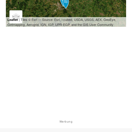
| Tiles © Esri — Source: Esri, i-cubed, USDA, USGS, AEX, GeoEye,
Leaflet
Getmapping, Aerogrid, IGN, IGP, UPR-EGP, and the GIS User Community
Werbung