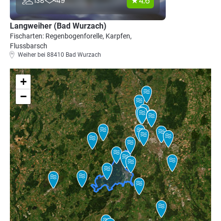
4.6
138
49
Langweiher (Bad Wurzach)
Fischarten: Regenbogenforelle, Karpfen,
Flussbarsch
Weiher bei 88410 Bad Wurzach
+
−