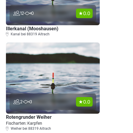
0.0
12
0
Illerkanal (Mooshausen)
Kanal bei 88319 Aitrach
0.0
2
3
Rotengrunder Weiher
Fischarten: Karpfen
Weiher bei 88319 Aitrach