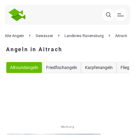
Alle Angeln
Gewässer
Landkreis Ravensburg
Aitrach
Angeln in Aitrach
Allroundangeln
Friedfischangeln
Karpfenangeln
Fliegen
Werbung