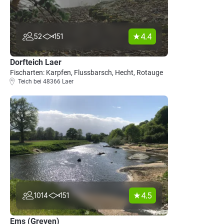
4.4
52
151
Dorfteich Laer
Fischarten: Karpfen, Flussbarsch, Hecht, Rotauge
Teich bei 48366 Laer
4.5
1014
151
Ems (Greven)