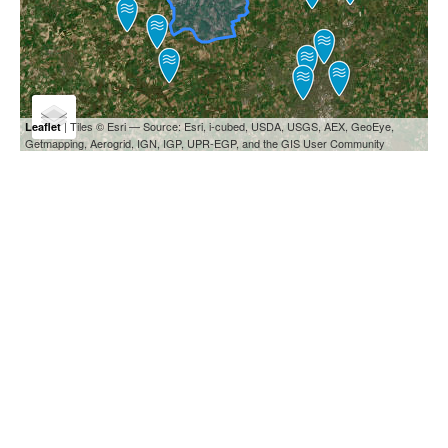
| Tiles © Esri — Source: Esri, i-cubed, USDA, USGS, AEX, GeoEye,
Leaflet
Getmapping, Aerogrid, IGN, IGP, UPR-EGP, and the GIS User Community