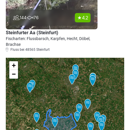
4.2
144
76
Steinfurter Aa (Steinfurt)
Fischarten: Flussbarsch, Karpfen, Hecht, Döbel,
Brachse
Fluss bei 48565 Steinfurt
+
−