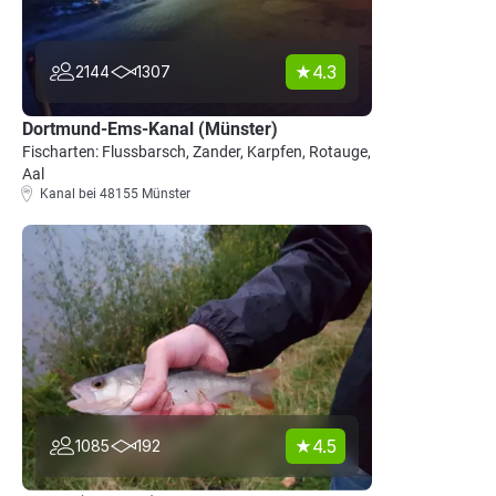
4.3
2144
1307
Dortmund-Ems-Kanal (Münster)
Fischarten: Flussbarsch, Zander, Karpfen, Rotauge,
Aal
Kanal bei 48155 Münster
4.5
1085
192