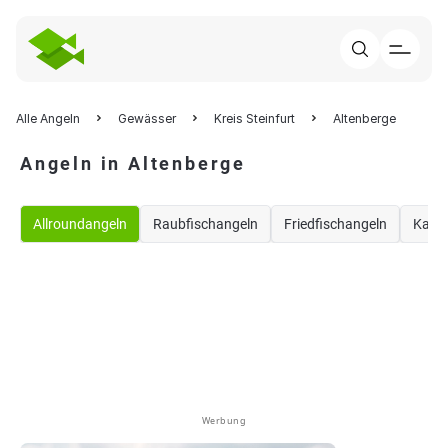
Alle Angeln
Gewässer
Kreis Steinfurt
Altenberge
Angeln in Altenberge
Allroundangeln
Raubfischangeln
Friedfischangeln
Karp
Werbung