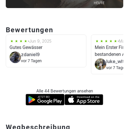
Bewertungen
Jun 9, 2025
May 
Gutes Gewässer
Mein Erster Fisc
zdaniel9
bestandenen An
vor 7 Tagen
luke_wltr
vor 7 Tagen
Alle 44 Bewertungen ansehen
Wegbeschreibung