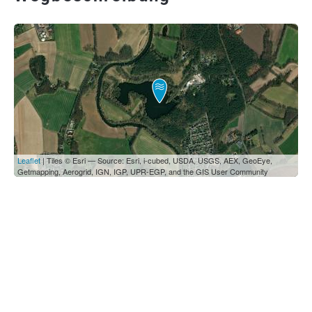
Leaflet
| Tiles © Esri — Source: Esri, i-cubed, USDA, USGS, AEX, GeoEye,
Getmapping, Aerogrid, IGN, IGP, UPR-EGP, and the GIS User Community