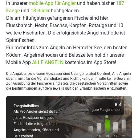
in unserer
mobile App für Angler
und haben bisher
187
Fänge
und
13 Bilder
hochgeladen.
Die am häufigsten gefangenen Fische sind hier
Flussbarsch, Hecht, Brachse, Karpfen, Rotauge und 10
weitere Fischarten. Die erfolgreichste Angelmethode ist
Spinnfischen.
Für mehr Infos zum Angeln an Hermeler See, den besten
Ködern, Angelmethoden und Beisszeiten hol dir unsere
Mobile App
ALLE ANGELN
kostenlos im App Store!
Die Angaben zu diesem Gewässer sind User generated Content. Alle Angeln
übernimmt für die Vollständigkeit und Richtigkeit der Inhalte keine Gewähr.
Zur Ausübung der Fischerei sind stets die gesetzlichen Vorschriften sowie
die Bestimmungen auf dem jeweils gültigen Erlaubnisschein einzuhalten.
Fangstatistiken
Als Pro-Angler siehst du für
jedes Gewässer und jede
Fischart die erfolgreichsten
Angelmethoden, Köder und
Beisszeiten!