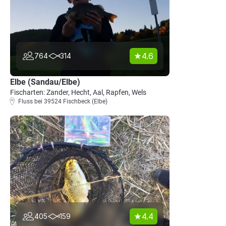
4.6
764
314
Elbe (Sandau/Elbe)
Fischarten: Zander, Hecht, Aal, Rapfen, Wels
Fluss bei 39524 Fischbeck (Elbe)
4.4
405
159