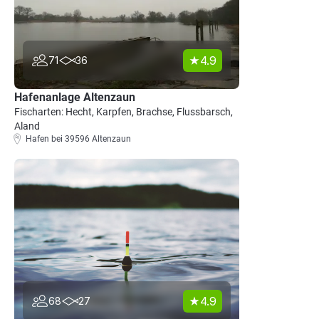
4.9
71
36
Hafenanlage Altenzaun
Fischarten: Hecht, Karpfen, Brachse, Flussbarsch,
Aland
Hafen bei 39596 Altenzaun
4.9
68
27