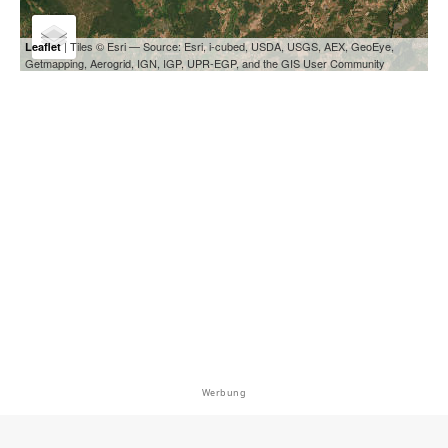
| Tiles © Esri — Source: Esri, i-cubed, USDA, USGS, AEX, GeoEye,
Leaflet
Getmapping, Aerogrid, IGN, IGP, UPR-EGP, and the GIS User Community
Werbung