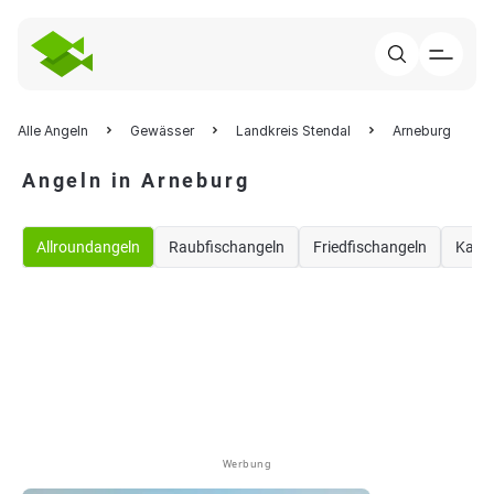
Alle Angeln
Gewässer
Landkreis Stendal
Arneburg
Angeln in Arneburg
Allroundangeln
Raubfischangeln
Friedfischangeln
Karp
Werbung