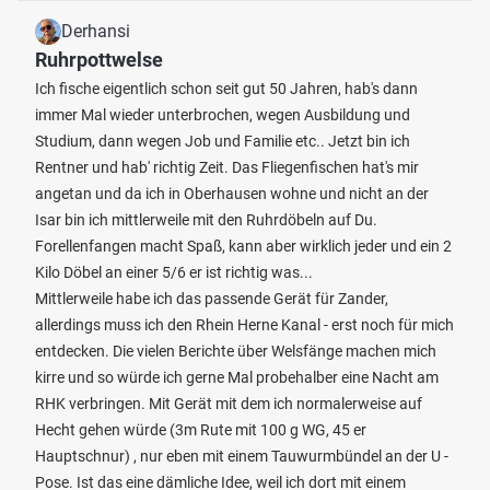
Derhansi
Ruhrpottwelse
Ich fische eigentlich schon seit gut 50 Jahren, hab's dann
immer Mal wieder unterbrochen, wegen Ausbildung und
Studium, dann wegen Job und Familie etc.. Jetzt bin ich
Rentner und hab' richtig Zeit. Das Fliegenfischen hat's mir
angetan und da ich in Oberhausen wohne und nicht an der
Isar bin ich mittlerweile mit den Ruhrdöbeln auf Du.
Forellenfangen macht Spaß, kann aber wirklich jeder und ein 2
Kilo Döbel an einer 5/6 er ist richtig was...
Mittlerweile habe ich das passende Gerät für Zander,
allerdings muss ich den Rhein Herne Kanal - erst noch für mich
entdecken. Die vielen Berichte über Welsfänge machen mich
kirre und so würde ich gerne Mal probehalber eine Nacht am
RHK verbringen. Mit Gerät mit dem ich normalerweise auf
Hecht gehen würde (3m Rute mit 100 g WG, 45 er
Hauptschnur) , nur eben mit einem Tauwurmbündel an der U -
Pose. Ist das eine dämliche Idee, weil ich dort mit einem