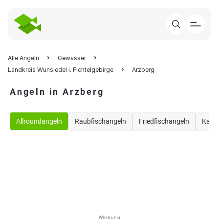
Alle Angeln
Gewässer
Landkreis Wunsiedel i. Fichtelgebirge
Arzberg
Angeln in Arzberg
Allroundangeln
Raubfischangeln
Friedfischangeln
Karp
Werbung