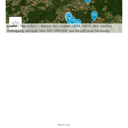
| Tiles © Esri — Source: Esri, i-cubed, USDA, USGS, AEX, GeoEye,
Leaflet
Getmapping, Aerogrid, IGN, IGP, UPR-EGP, and the GIS User Community
Werbung