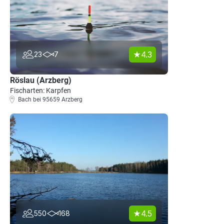
4.3
23
7
Röslau (Arzberg)
Fischarten: Karpfen
Bach bei 95659 Arzberg
4.5
550
168