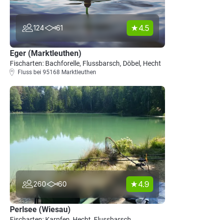
4.5
124
61
Eger (Marktleuthen)
Fischarten: Bachforelle, Flussbarsch, Döbel, Hecht
Fluss bei 95168 Marktleuthen
4.9
260
60
Perlsee (Wiesau)
Fischarten: Karpfen, Hecht, Flussbarsch,