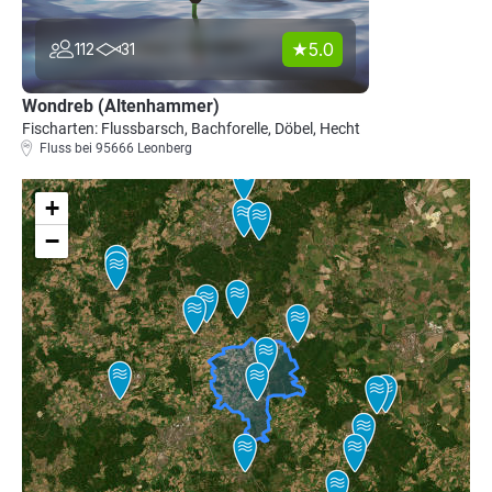
5.0
112
31
Wondreb (Altenhammer)
Fischarten: Flussbarsch, Bachforelle, Döbel, Hecht
Fluss bei 95666 Leonberg
+
−