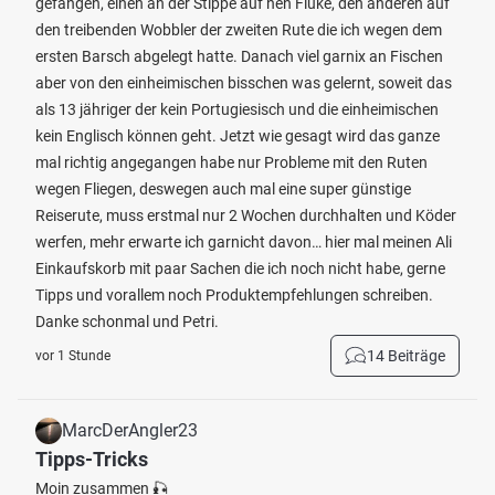
gefangen, einen an der Stippe auf nen Fluke, den anderen auf
den treibenden Wobbler der zweiten Rute die ich wegen dem
ersten Barsch abgelegt hatte. Danach viel garnix an Fischen
aber von den einheimischen bisschen was gelernt, soweit das
als 13 jähriger der kein Portugiesisch und die einheimischen
kein Englisch können geht. Jetzt wie gesagt wird das ganze
mal richtig angegangen habe nur Probleme mit den Ruten
wegen Fliegen, deswegen auch mal eine super günstige
Reiserute, muss erstmal nur 2 Wochen durchhalten und Köder
werfen, mehr erwarte ich garnicht davon… hier mal meinen Ali
Einkaufskorb mit paar Sachen die ich noch nicht habe, gerne
Tipps und vorallem noch Produktempfehlungen schreiben.
Danke schonmal und Petri.
14 Beiträge
vor 1 Stunde
MarcDerAngler23
Tipps-Tricks
Moin zusammen 🎣