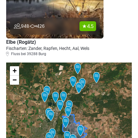
4.5
948
426
Elbe (Rogätz)
Fischarten: Zander, Rapfen, Hecht, Aal, Wels
Fluss bei 39288 Burg
+
−