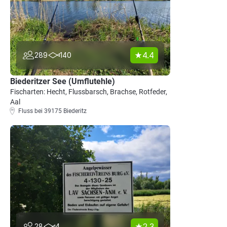
4.4
289
140
Biederitzer See (Umflutehle)
Fischarten: Hecht, Flussbarsch, Brachse, Rotfeder,
Aal
Fluss bei 39175 Biederitz
2.3
28
4