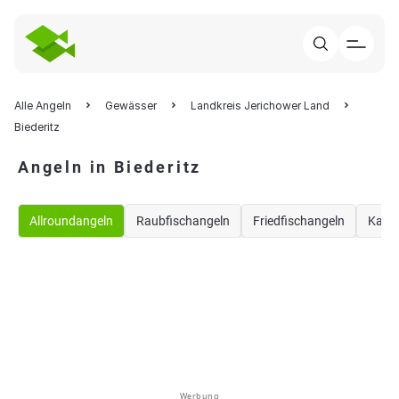
Alle Angeln
Gewässer
Landkreis Jerichower Land
Biederitz
Angeln in Biederitz
Allroundangeln
Raubfischangeln
Friedfischangeln
Karp
Werbung