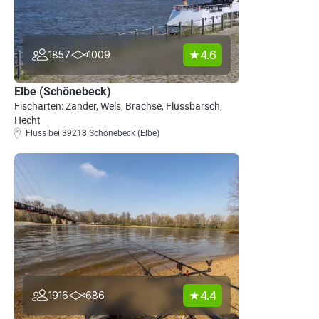
4.6
1857
1009
Elbe (Schönebeck)
Fischarten: Zander, Wels, Brachse, Flussbarsch,
Hecht
Fluss bei 39218 Schönebeck (Elbe)
4.4
1916
686