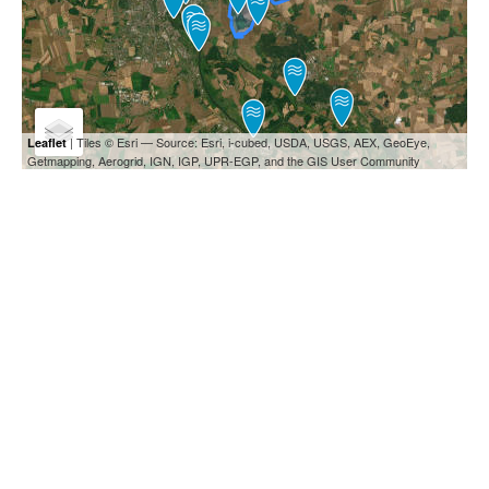
| Tiles © Esri — Source: Esri, i-cubed, USDA, USGS, AEX, GeoEye,
Leaflet
Getmapping, Aerogrid, IGN, IGP, UPR-EGP, and the GIS User Community