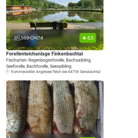
4.5
569
214
Forellenteichanlage Finkenbachtal
Fischarten: Regenbogenforelle, Bachsaibling,
Seeforelle, Bachforelle, Seesaibling
Kommerzieller Angelsee/Teich bei 64759 Sensbachtal