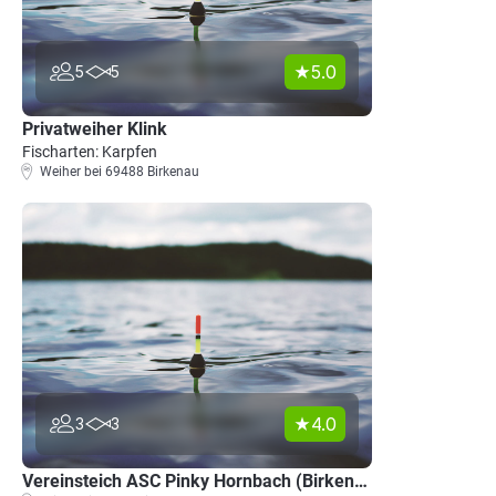
5.0
5
5
Privatweiher Klink
Fischarten: Karpfen
Weiher bei 69488 Birkenau
4.0
3
3
Vereinsteich ASC Pinky Hornbach (Birkenau)