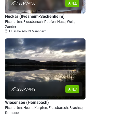
4.6
1231
156
Neckar (Ilvesheim-Seckenheim)
Fischarten: Flussbarsch, Rapfen, Nase, Wels,
Zander
Fluss bei 68239 Mannheim
4.7
236
149
Wiesensee (Hemsbach)
Fischarten: Hecht, Karpfen, Flussbarsch, Brachse,
Rotauge