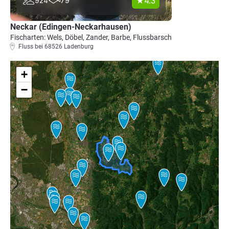
4.3
924
79
Neckar (Edingen-Neckarhausen)
Fischarten: Wels, Döbel, Zander, Barbe, Flussbarsch
Fluss bei 68526 Ladenburg
+
−