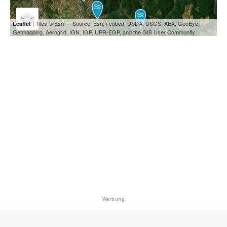
| Tiles © Esri — Source: Esri, i-cubed, USDA, USGS, AEX, GeoEye,
Leaflet
Getmapping, Aerogrid, IGN, IGP, UPR-EGP, and the GIS User Community
Werbung