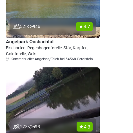
4.7
521
146
Angelpark Oosbachtal
Fischarten: Regenbogenforelle, Stör, Karpfen,
Goldforelle, Wels
Kommerzieller Angelsee/Teich bei 54568 Gerolstein
4.3
273
96