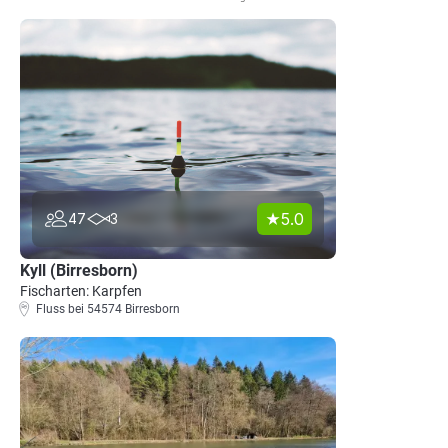
5.0
47
3
Kyll (Birresborn)
Fischarten: Karpfen
Fluss bei 54574 Birresborn