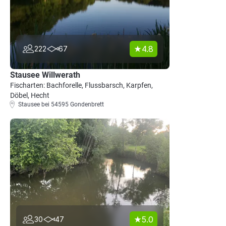
4.8
222
67
Stausee Willwerath
Fischarten: Bachforelle, Flussbarsch, Karpfen,
Döbel, Hecht
Stausee bei 54595 Gondenbrett
5.0
30
47