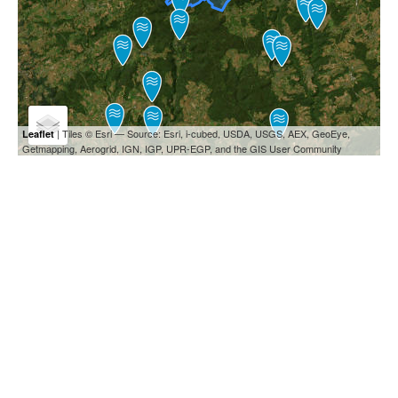
| Tiles © Esri — Source: Esri, i-cubed, USDA, USGS, AEX, GeoEye,
Leaflet
Getmapping, Aerogrid, IGN, IGP, UPR-EGP, and the GIS User Community