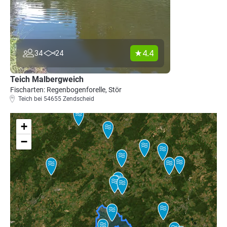
4.4
34
24
Teich Malbergweich
Fischarten: Regenbogenforelle, Stör
Teich bei 54655 Zendscheid
+
−